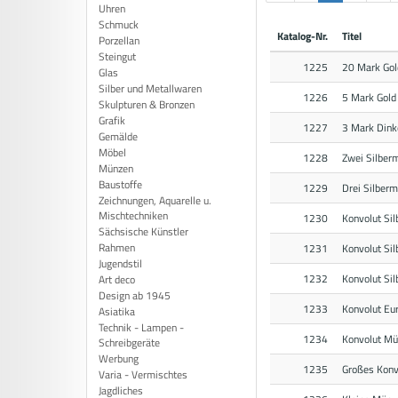
Uhren
Schmuck
Katalog-Nr.
Titel
Porzellan
Steingut
1225
20 Mark Go
Glas
Silber und Metallwaren
1226
5 Mark Gold
Skulpturen & Bronzen
Grafik
1227
3 Mark Dink
Gemälde
Möbel
1228
Zwei Silber
Münzen
Baustoffe
1229
Drei Silber
Zeichnungen, Aquarelle u.
Mischtechniken
1230
Konvolut Si
Sächsische Künstler
Rahmen
1231
Konvolut Sil
Jugendstil
1232
Konvolut Si
Art deco
Design ab 1945
1233
Konvolut Eu
Asiatika
Technik - Lampen -
1234
Konvolut M
Schreibgeräte
Werbung
1235
Großes Konv
Varia - Vermischtes
Jagdliches