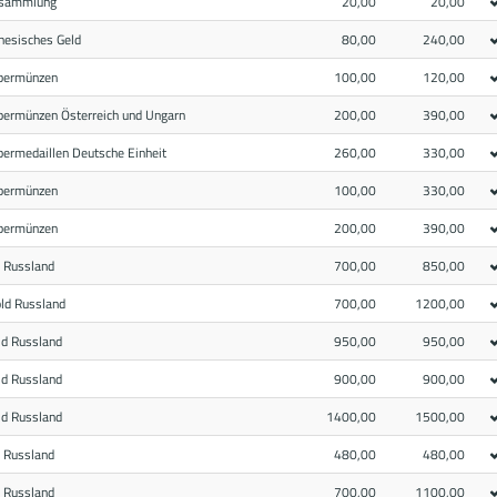
zsammlung
20,00
20,00
nesisches Geld
80,00
240,00
lbermünzen
100,00
120,00
lbermünzen Österreich und Ungarn
200,00
390,00
bermedaillen Deutsche Einheit
260,00
330,00
lbermünzen
100,00
330,00
lbermünzen
200,00
390,00
d Russland
700,00
850,00
old Russland
700,00
1200,00
ld Russland
950,00
950,00
ld Russland
900,00
900,00
ld Russland
1400,00
1500,00
d Russland
480,00
480,00
d Russland
700,00
1100,00