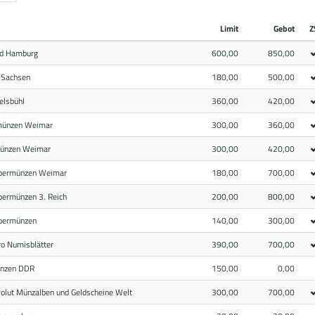
Limit
Gebot
Z
ld Hamburg
600,00
850,00
 Sachsen
180,00
500,00
elsbühl
360,00
420,00
münzen Weimar
300,00
360,00
münzen Weimar
300,00
420,00
lbermünzen Weimar
180,00
700,00
bermünzen 3. Reich
200,00
800,00
lbermünzen
140,00
300,00
ro Numisblätter
390,00
700,00
ünzen DDR
150,00
0,00
olut Münzalben und Geldscheine Welt
300,00
700,00