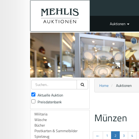
Auktionen
Home
Auktionen
Aktuelle Auktion
Preisdatenbank
Münzen
Militaria
Wäsche
Bücher
Postkarten & Sammelbilder
←
1
2
3
4
Spielzeug