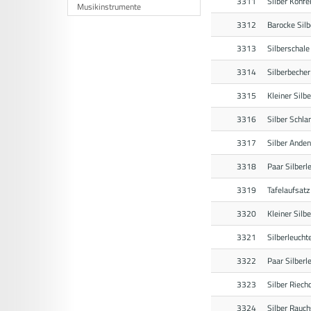
3311
Silber Konfe
Musikinstrumente
3312
Barocke Silb
3313
Silberschale
3314
Silberbeche
3315
Kleiner Silb
3316
Silber Schl
3317
Silber Ande
3318
Paar Silberl
3319
Tafelaufsatz 
3320
Kleiner Silb
3321
Silberleucht
3322
Paar Silberl
3323
Silber Riech
3324
Silber Rauch