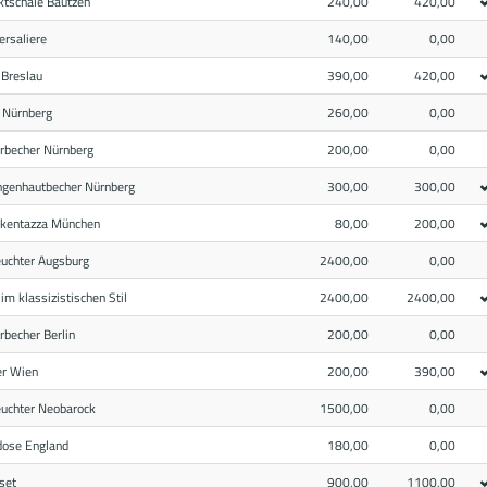
ktschale Bautzen
240,00
420,00
ersaliere
140,00
0,00
 Breslau
390,00
420,00
r Nürnberg
260,00
0,00
erbecher Nürnberg
200,00
0,00
angenhautbecher Nürnberg
300,00
300,00
nkentazza München
80,00
200,00
euchter Augsburg
2400,00
0,00
im klassizistischen Stil
2400,00
2400,00
erbecher Berlin
200,00
0,00
er Wien
200,00
390,00
euchter Neobarock
1500,00
0,00
dose England
180,00
0,00
set
900,00
1100,00