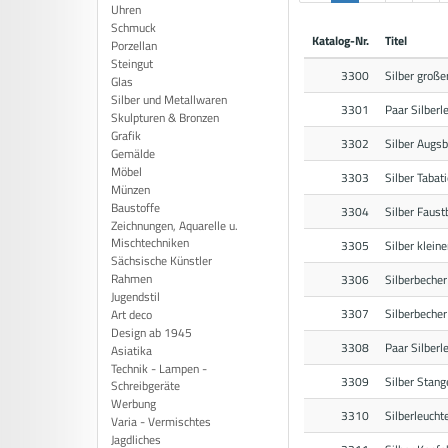
Uhren
Schmuck
Katalog-Nr.
Titel
Porzellan
Steingut
3300
Silber große
Glas
Silber und Metallwaren
3301
Paar Silberl
Skulpturen & Bronzen
Grafik
3302
Silber Augsb
Gemälde
Möbel
3303
Silber Tabat
Münzen
Baustoffe
3304
Silber Faus
Zeichnungen, Aquarelle u.
Mischtechniken
3305
Silber klein
Sächsische Künstler
Rahmen
3306
Silberbeche
Jugendstil
3307
Silberbeche
Art deco
Design ab 1945
3308
Paar Silberl
Asiatika
Technik - Lampen -
3309
Silber Stan
Schreibgeräte
Werbung
3310
Silberleucht
Varia - Vermischtes
Jagdliches