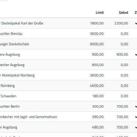
Limit
Gebot
Z
r Deckelpokal Karl der Große
1800,00
2200,00
euchter Breslau
3600,00
0,00
urger Deckelschale
9000,00
0,00
iere Augsburg
900,00
900,00
tbecher Augsburg
850,00
0,00
er Akeleipokal Nürnberg
3600,00
0,00
r Nürnberg
4600,00
0,00
r Schweden
180,00
0,00
euchter Berlin
300,00
700,00
genbecher mit Jagd- und Genremotiven
390,00
700,00
er Augsburg
480,00
700,00