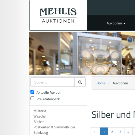
Auktionen
Home
Auktionen
Aktuelle Auktion
Preisdatenbank
Silber und
Militaria
Wäsche
Bücher
Postkarten & Sammelbilder
←
1
2
3
4
Spielzeug