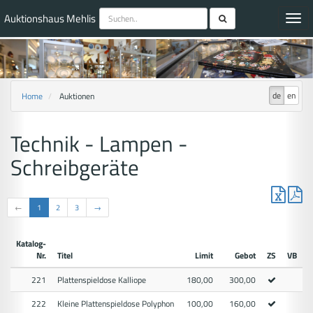
Auktionshaus Mehlis
Toggl
navig
de
en
Home
Auktionen
Technik - Lampen -
Schreibgeräte
←
1
2
3
→
Katalog-
Nr.
Titel
Limit
Gebot
ZS
VB
221
Plattenspieldose Kalliope
180,00
300,00
222
Kleine Plattenspieldose Polyphon
100,00
160,00