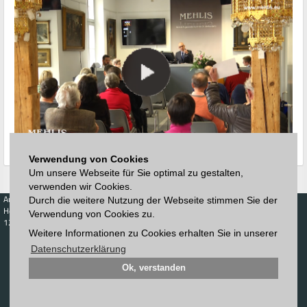
Verwendung von Cookies
Um unsere Webseite für Sie optimal zu gestalten,
verwenden wir Cookies.
Auktionen
Kaufen
Verkaufen
Preisdatenbank
Durch die weitere Nutzung der Webseite stimmen Sie der
Höchstzuschläge
Kalender
Höchstzuschläge
Verwendung von Cookies zu.
123. Auktion
Zeitplan
Weitere Informationen zu Cookies erhalten Sie in unserer
Auktionshaus
Anmelden
Katalog
Datenschutzerklärung
Registrieren
Blätterkatalog
Newsletter
Ok, verstanden
Downloads
Kontakt
Impressum