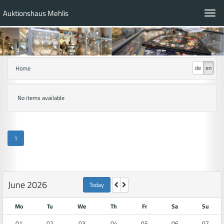
Auktionshaus Mehlis
Toggl
navig
de
en
Home
No items available
1
June 2026
Today
Mo
Tu
We
Th
Fr
Sa
Su
01
02
03
04
05
06
07