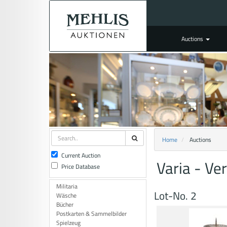
Auctions
Home
Auctions
Current Auction
Varia - Ve
Price Database
Militaria
Lot-No. 2
Wäsche
Bücher
Postkarten & Sammelbilder
Spielzeug