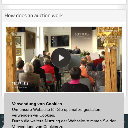
How does an auction work
Verwendung von Cookies
Um unsere Webseite für Sie optimal zu gestalten,
verwenden wir Cookies.
Auctions
Buy
Sell
Price Database
Durch die weitere Nutzung der Webseite stimmen Sie der
Highest acceptance
Live-Auction
Highest acceptance
of bids
Calendar
of bids
Verwendung von Cookies zu.