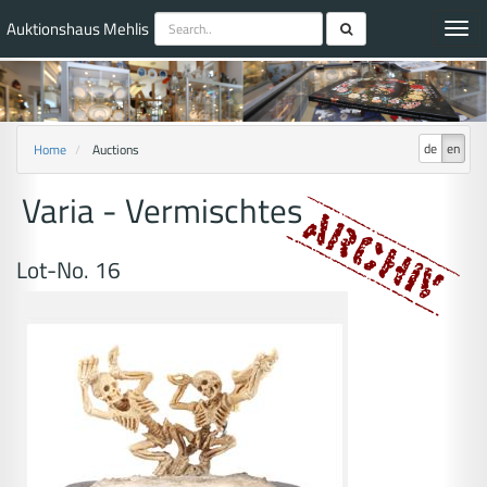
Auktionshaus Mehlis
Toggl
navig
de
en
Home
Auctions
Varia - Vermischtes
Lot-No. 16