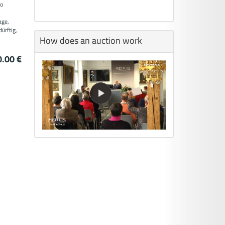
io
age,
ürftig,
How does an auction work
.00 €