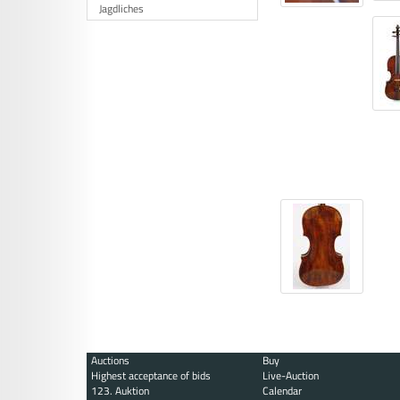
Jagdliches
Auctions
Buy
Highest acceptance of bids
Live-Auction
123. Auktion
Calendar