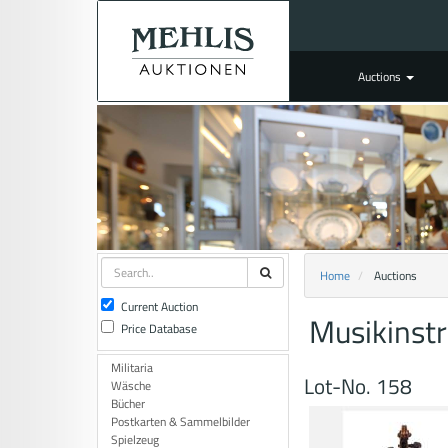
Auctions
Home
Auctions
Current Auction
Musikinst
Price Database
Militaria
Lot-No. 158
Wäsche
Bücher
Postkarten & Sammelbilder
Spielzeug