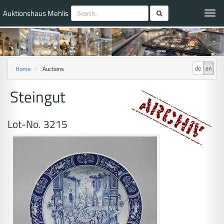
Auktionshaus Mehlis
Toggl
navig
de
en
Home
Auctions
Steingut
Lot-No. 3215