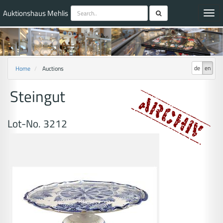
Auktionshaus Mehlis
Toggl
navig
de
en
Home
Auctions
Steingut
Lot-No. 3212