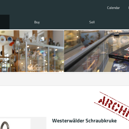
Calendar
Buy
Sell
Westerwälder Schraubkruke