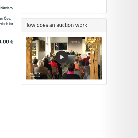
lbändern
er Öse,
How does an auction work
jedoch im
.00 €