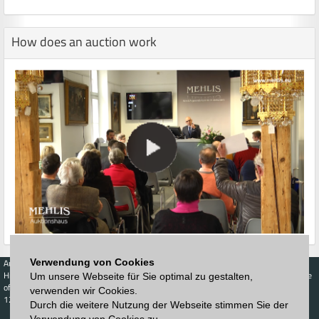
How does an auction work
Auctions
Buy
Sell
Price Database
Verwendung von Cookies
Highest acceptance
Live-Auction
Highest acceptance
Um unsere Webseite für Sie optimal zu gestalten,
of bids
Calendar
of bids
verwenden wir Cookies.
123. Auktion
Durch die weitere Nutzung der Webseite stimmen Sie der
Schedule
Auction house
Log in
Verwendung von Cookies zu.