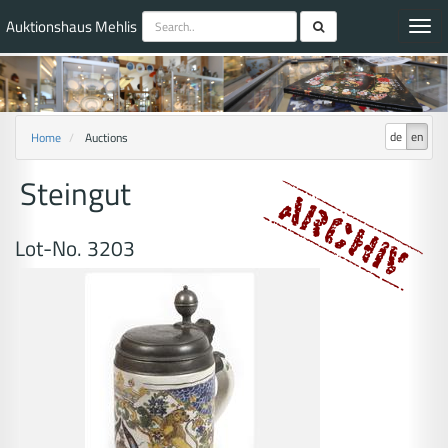
Auktionshaus Mehlis
Toggl
navig
de
en
Home
Auctions
Steingut
Lot-No. 3203