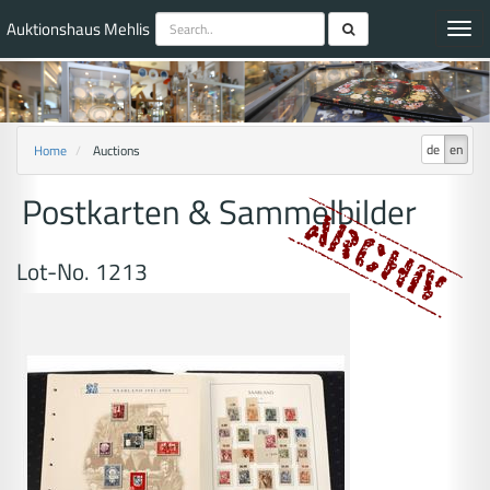
Auktionshaus Mehlis
Toggl
navig
de
en
Home
Auctions
Postkarten & Sammelbilder
Lot-No. 1213