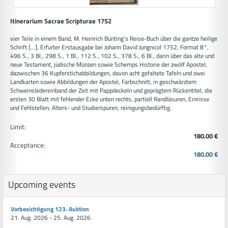
Itinerarium Sacrae Scripturae 1752
vier Teile in einem Band, M. Heinrich Bünting's Reise-Buch über die gantze heilige
Schrift [...], Erfurter Erstausgabe bei Johann David Jungnicol 1752, Format 8°,
496 S., 3 Bl., 298 S., 1 Bl., 112 S., 102 S., 378 S., 6 Bl., darin über das alte und
neue Testament, jüdische Münzen sowie Schemps Historie der zwölf Apostel,
dazwischen 36 Kupferstichabbildungen, davon acht gefaltete Tafeln und zwei
Landkarten sowie Abbildungen der Apostel, Farbschnitt, in geschwärztem
Schweinsledereinband der Zeit mit Pappdeckeln und geprägtem Rückentitel, die
ersten 30 Blatt mit fehlender Ecke unten rechts, partiell Randläsuren, Einrisse
und Fehlstellen, Alters- und Studierspuren, reinigungsbedürftig.
Limit:
180.00 €
Acceptance:
180.00 €
Upcoming events
Vorbesichtigung 123. Auktion
21. Aug. 2026 - 25. Aug. 2026