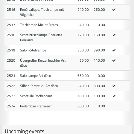
2516
René Lalique, Tischlampe mit
240.00
260.00
Vögelchen
2517
Tischlampe Muller Freres
240.00
0.00
2518
Schreibtischlampe Charlotte
120.00
160.00
Perriand
2519
Salon-Stehlampe
360.00
390.00
2520
Übergroßer Kerzenleuchter Art
20.00
140.00
déco
2521
Salonlampe Art déco
650.00
0.00
2522
Silber Kernstück Art déco
240.00
800.00
2523
Schatulle Rochenhaut
100.00
180.00
2524
Puderdose Frankreich
600.00
0.00
Upcoming events