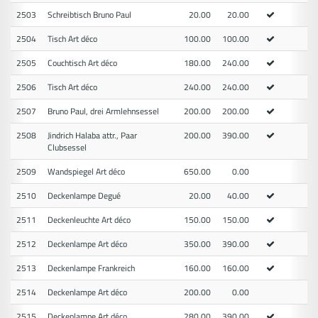
2503
Schreibtisch Bruno Paul
20.00
20.00
2504
Tisch Art déco
100.00
100.00
2505
Couchtisch Art déco
180.00
240.00
2506
Tisch Art déco
240.00
240.00
2507
Bruno Paul, drei Armlehnsessel
200.00
200.00
2508
Jindrich Halaba attr., Paar
200.00
390.00
Clubsessel
2509
Wandspiegel Art déco
650.00
0.00
2510
Deckenlampe Degué
20.00
40.00
2511
Deckenleuchte Art déco
150.00
150.00
2512
Deckenlampe Art déco
350.00
390.00
2513
Deckenlampe Frankreich
160.00
160.00
2514
Deckenlampe Art déco
200.00
0.00
2515
Deckenlampe Art déco
280.00
390.00