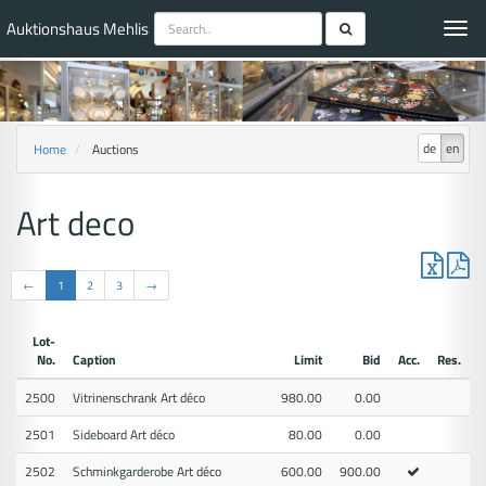
Auktionshaus Mehlis
Toggl
navig
de
en
Home
Auctions
Art deco
←
1
2
3
→
Lot-
No.
Caption
Limit
Bid
Acc.
Res.
2500
Vitrinenschrank Art déco
980.00
0.00
2501
Sideboard Art déco
80.00
0.00
2502
Schminkgarderobe Art déco
600.00
900.00