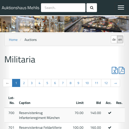
Auktionshaus Mehlis
Toggl
navig
de
en
Home
Auctions
Militaria
←
1
2
3
4
5
6
7
8
9
10
11
12
→
Lot-
No.
Caption
Limit
Bid
Acc.
Res.
700
Reservistenkrug
70.00
140.00
Infanterieregiment München
701
Reservistenkrug Feldartillerie
100.00
160.00