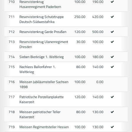
710
Reservistenkrug
100.00
190.00
Husarenregiment Paderborn
711
Reservistenkrug Schutztruppe
250.00
420.00
Deutsch-Südwestafrika
712
Reservistenkrug Garde Preußen
120.00
500.00
713
Reservistenkrug Ulanenregiment
30.00
100.00
Dresden
714
Sieben Bierkrüge 1. Weltkrieg
100.00
180.00
715
Nachlass Ballonfahrer 1.
80.00
140.00
Weltkrieg
716
Meissen Jubiläumsteller Sachsen
100.00
0.00
1898
717
Patriotische Porzellanplakette
120.00
140.00
Kaiserzeit
718
Meissen patriotischer Teller
80.00
130.00
Kaiserzeit
719
Meissen Regimentsteller Hessen
100.00
130.00