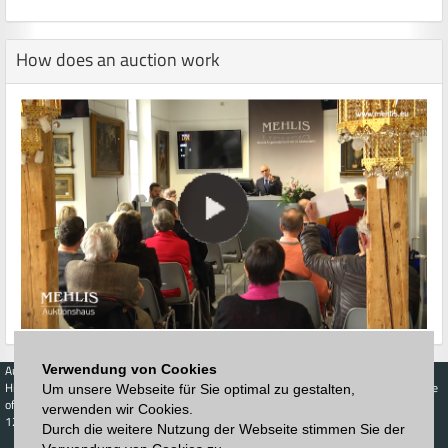
How does an auction work
Verwendung von Cookies
Auctions
Buy
Sell
Price Database
Highest acceptance
Live-Auction
Highest acceptance
Um unsere Webseite für Sie optimal zu gestalten,
of bids
Calendar
of bids
verwenden wir Cookies.
123. Auktion
Durch die weitere Nutzung der Webseite stimmen Sie der
Schedule
Auction house
Log in