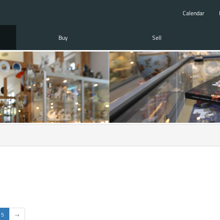
Calendar
Buy
Sell
5
→