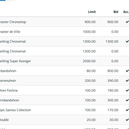
Limit
Bid
Acc.
aster Chronostop
900.00
900.00
ster de Ville
1000.00
0.00
eitling Chronomat
1300.00
1300.00
eitling Chronomat
1300.00
0.00
eitling Super Avenger
2000.00
0.00
mbanduhren
80.00
900.00
errenuhren
200.00
390.00
hren Festina
100.00
190.00
rmbanduhren
100.00
300.00
pic Games Collection
100.00
170.00
Doublé
20.00
30.00