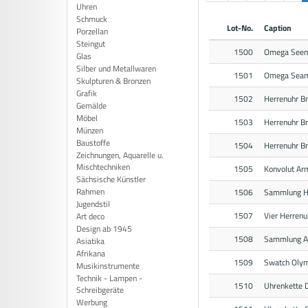
Uhren
Schmuck
Lot-No.
Caption
Porzellan
Steingut
1500
Omega Seem
Glas
Silber und Metallwaren
1501
Omega Seama
Skulpturen & Bronzen
Grafik
1502
Herrenuhr Br
Gemälde
Möbel
1503
Herrenuhr Br
Münzen
Baustoffe
1504
Herrenuhr Br
Zeichnungen, Aquarelle u.
Mischtechniken
1505
Konvolut Ar
Sächsische Künstler
Rahmen
1506
Sammlung H
Jugendstil
1507
Vier Herrenu
Art deco
Design ab 1945
1508
Sammlung A
Asiatika
Afrikana
1509
Swatch Olym
Musikinstrumente
Technik - Lampen -
1510
Uhrenkette 
Schreibgeräte
Werbung