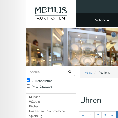
Auctions
Home
Auctions
Current Auction
Price Database
Uhren
Militaria
Wäsche
Bücher
Postkarten & Sammelbilder
←
1
2
3
4
Spielzeug