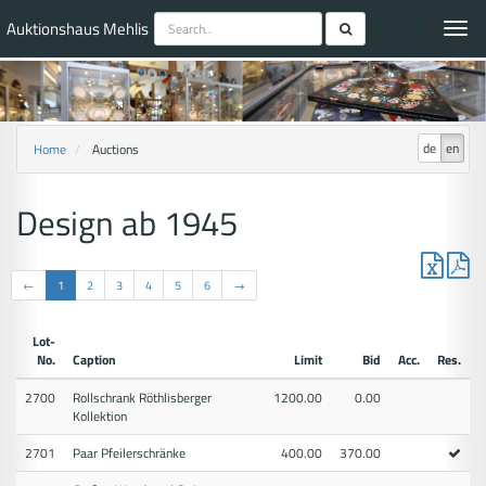
Auktionshaus Mehlis
Toggl
navig
de
en
Home
Auctions
Design ab 1945
←
1
2
3
4
5
6
→
Lot-
No.
Caption
Limit
Bid
Acc.
Res.
2700
Rollschrank Röthlisberger
1200.00
0.00
Kollektion
2701
Paar Pfeilerschränke
400.00
370.00