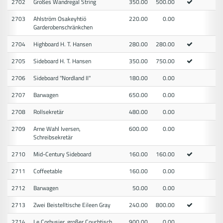
2702
Großes Wandregal String
350.00
500.00
2703
Ahlström Osakeyhtiö
220.00
0.00
Garderobenschränkchen
2704
Highboard H. T. Hansen
280.00
280.00
2705
Sideboard H. T. Hansen
350.00
750.00
2706
Sideboard "Nordland II"
180.00
0.00
2707
Barwagen
650.00
0.00
2708
Rollsekretär
480.00
0.00
2709
Arne Wahl Iversen,
600.00
0.00
Schreibsekretär
2710
Mid-Century Sideboard
160.00
160.00
2711
Coffeetable
160.00
0.00
2712
Barwagen
50.00
0.00
2713
Zwei Beistelltische Eileen Gray
240.00
800.00
2714
Le Corbusier, großer Couchtisch
900.00
0.00