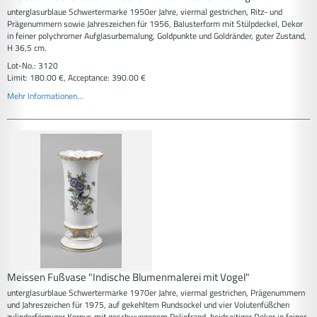
unterglasurblaue Schwertermarke 1950er Jahre, viermal gestrichen, Ritz- und
Prägenummern sowie Jahreszeichen für 1956, Balusterform mit Stülpdeckel, Dekor
in feiner polychromer Aufglasurbemalung, Goldpunkte und Goldränder, guter Zustand,
H 36,5 cm.
Lot-No.: 3120
Limit: 180.00 €, Acceptance: 390.00 €
Mehr Informationen...
Meissen Fußvase "Indische Blumenmalerei mit Vogel"
unterglasurblaue Schwertermarke 1970er Jahre, viermal gestrichen, Prägenummern
und Jahreszeichen für 1975, auf gekehltem Rundsockel und vier Volutenfüßchen
zylinderförmiger Korpus mit geschwungenem Reliefrand, beidseitiger Dekor in feiner