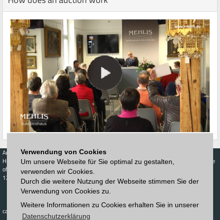
Verwendung von Cookies
Auctions
Buy
Sell
Price Database
Highest acceptance
Live-Auction
Highest acceptance
Um unsere Webseite für Sie optimal zu gestalten,
of bids
Calendar
of bids
verwenden wir Cookies.
123. Auktion
Durch die weitere Nutzung der Webseite stimmen Sie der
Schedule
Auction house
Log in
Verwendung von Cookies zu.
Catalog
Sign up
Interactive
Weitere Informationen zu Cookies erhalten Sie in unserer
Newsletter
catalog
Downloads
Datenschutzerklärung