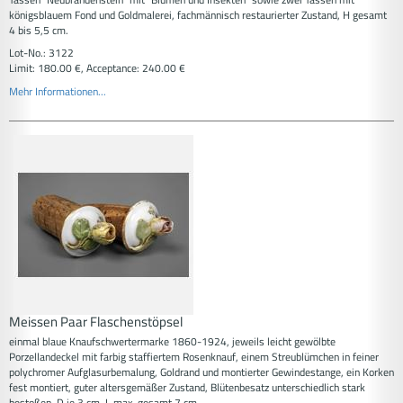
königsblauem Fond und Goldmalerei, fachmännisch restaurierter Zustand, H gesamt
4 bis 5,5 cm.
Lot-No.: 3122
Limit: 180.00 €, Acceptance: 240.00 €
Mehr Informationen...
Meissen Paar Flaschenstöpsel
einmal blaue Knaufschwertermarke 1860-1924, jeweils leicht gewölbte
Porzellandeckel mit farbig staffiertem Rosenknauf, einem Streublümchen in feiner
polychromer Aufglasurbemalung, Goldrand und montierter Gewindestange, ein Korken
fest montiert, guter altersgemäßer Zustand, Blütenbesatz unterschiedlich stark
bestoßen, D je 3 cm, L max. gesamt 7 cm.