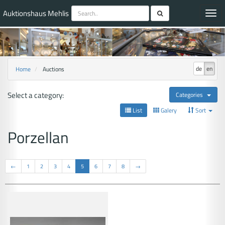
Auktionshaus Mehlis
Toggl
navig
de
en
Home
Auctions
Select a category:
Categories
List
Galery
Sort
Porzellan
←
1
2
3
4
5
6
7
8
→