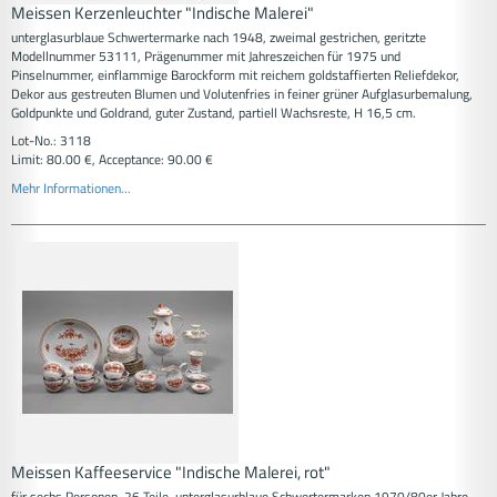
Meissen Kerzenleuchter "Indische Malerei"
unterglasurblaue Schwertermarke nach 1948, zweimal gestrichen, geritzte
Modellnummer 53111, Prägenummer mit Jahreszeichen für 1975 und
Pinselnummer, einflammige Barockform mit reichem goldstaffierten Reliefdekor,
Dekor aus gestreuten Blumen und Volutenfries in feiner grüner Aufglasurbemalung,
Goldpunkte und Goldrand, guter Zustand, partiell Wachsreste, H 16,5 cm.
Lot-No.: 3118
Limit: 80.00 €, Acceptance: 90.00 €
Mehr Informationen...
Meissen Kaffeeservice "Indische Malerei, rot"
für sechs Personen, 26 Teile, unterglasurblaue Schwertermarken 1970/80er Jahre,