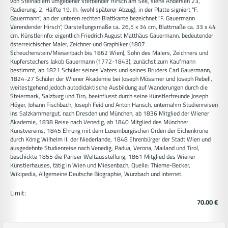
von Steinadlern umgebener sterbender Hirsch am See, siehe Andersen 23,
Radierung, 2. Hälfte 19. Jh. (wohl späterer Abzug), in der Platte signiert "F.
Gauermann", an der unteren rechten Blattkante bezeichnet "F. Gauermann
Verendender Hirsch", Darstellungsmaße ca. 26,5 x 34 cm, Blattmaße ca. 33 x 44
cm. Künstlerinfo: eigentlich Friedrich August Matthäus Gauermann, bedeutender
österreichischer Maler, Zeichner und Graphiker (1807
Scheuchenstein/Miesenbach bis 1862 Wien), Sohn des Malers, Zeichners und
Kupferstechers Jakob Gauermann (1772-1843), zunächst zum Kaufmann
bestimmt, ab 1821 Schüler seines Vaters und seines Bruders Carl Gauermann,
1824-27 Schüler der Wiener Akademie bei Joseph Mössmer und Joseph Rebell,
weitestgehend jedoch autodidaktische Ausbildung auf Wanderungen durch die
Steiermark, Salzburg und Tiro, beeinflusst durch seine Künstlerfreunde Joseph
Höger, Johann Fischbach, Joseph Feid und Anton Hansch, unternahm Studienreisen
ins Salzkammergut, nach Dresden und München, ab 1836 Mitglied der Wiener
Akademie, 1838 Reise nach Venedig, ab 1840 Mitglied des Münchner
Kunstvereins, 1845 Ehrung mit dem Luxemburgischen Orden der Eichenkrone
durch König Wilhelm II. der Niederlande, 1848 Ehrenbürger der Stadt Wien und
ausgedehnte Studienreise nach Venedig, Padua, Verona, Mailand und Tirol,
beschickte 1855 die Pariser Weltausstellung, 1861 Mitglied des Wiener
Künstlerhauses, tätig in Wien und Miesenbach, Quelle: Thieme-Becker,
Wikipedia, Allgemeine Deutsche Biographie, Wurzbach und Internet.
Limit:
70.00 €