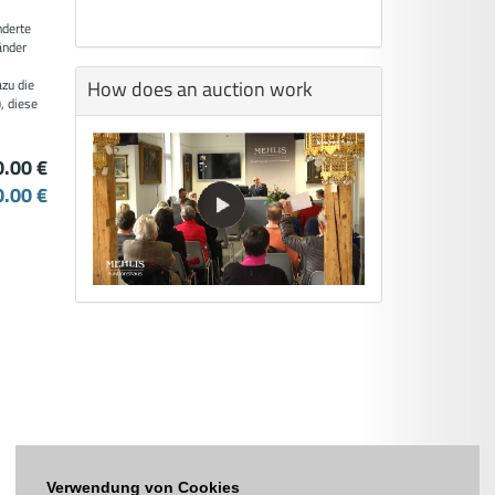
e
nderte
änder
How does an auction work
azu die
, diese
0.00 €
0.00 €
Verwendung von Cookies