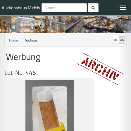
Auktionshaus Mehlis
Toggl
navig
de
en
Home
Auctions
Werbung
Lot-No. 446