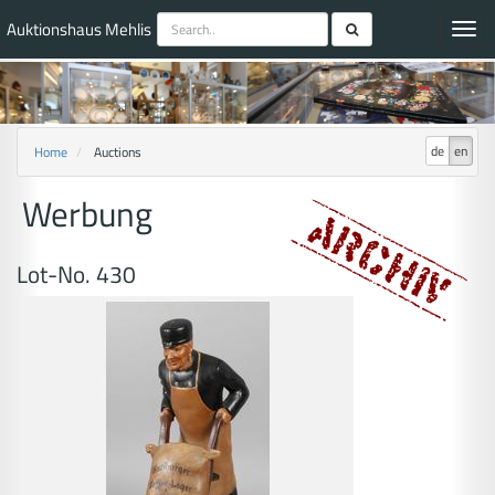
Auktionshaus Mehlis
Toggl
navig
de
en
Home
Auctions
Werbung
Lot-No. 430