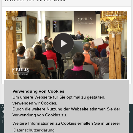
Verwendung von Cookies
Um unsere Webseite für Sie optimal zu gestalten,
verwenden wir Cookies.
Auctions
Buy
Sell
Price Database
Durch die weitere Nutzung der Webseite stimmen Sie der
Highest acceptance
Live-Auction
Highest acceptance
Verwendung von Cookies zu.
of bids
Calendar
of bids
123. Auktion
Weitere Informationen zu Cookies erhalten Sie in unserer
Schedule
Auction house
Log in
Datenschutzerklärung
Catalog