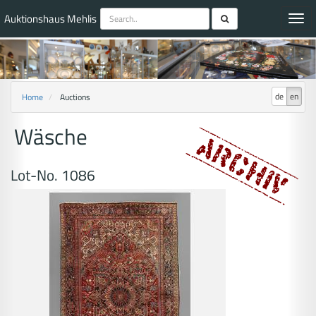
Auktionshaus Mehlis
Toggl
navig
de
en
Home
Auctions
Wäsche
Lot-No. 1086