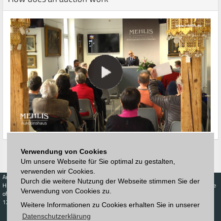
Verwendung von Cookies
Um unsere Webseite für Sie optimal zu gestalten,
verwenden wir Cookies.
Auctions
Buy
Sell
Price Database
Durch die weitere Nutzung der Webseite stimmen Sie der
Highest acceptance
Live-Auction
Highest acceptance
Verwendung von Cookies zu.
of bids
Calendar
of bids
123. Auktion
Weitere Informationen zu Cookies erhalten Sie in unserer
Schedule
Auction house
Log in
Datenschutzerklärung
Catalog