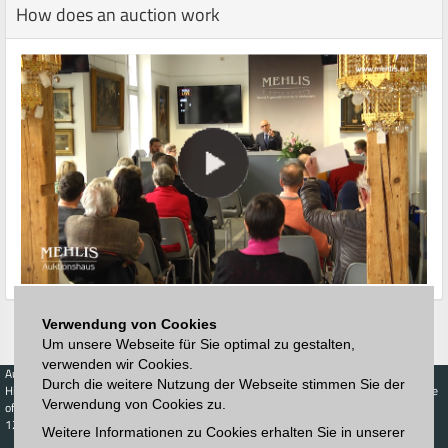
How does an auction work
Verwendung von Cookies
Um unsere Webseite für Sie optimal zu gestalten,
verwenden wir Cookies.
Auctions
Buy
Sell
Price Database
Durch die weitere Nutzung der Webseite stimmen Sie der
Highest acceptance
Live-Auction
Highest acceptance
Verwendung von Cookies zu.
of bids
Calendar
of bids
123. Auktion
Weitere Informationen zu Cookies erhalten Sie in unserer
Schedule