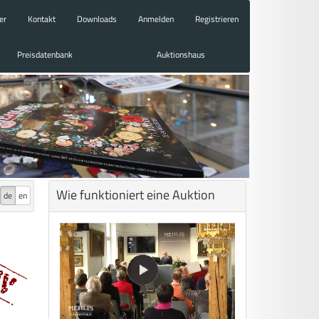
er
Kontakt
Downloads
Anmelden
Registrieren
Preisdatenbank
Auktionshaus
Wie funktioniert eine Auktion
de
en
n