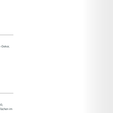
t-Dekor,
30,
flächen im