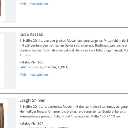
Mehr Informationen...
Kuba Kassak
1. Hälfte 20. Jh., von vier großen Medaillons durchzogenes Mittelfeld in du
mit stilisiertem geometrischen Dekor in Creme- und Rottönen, zahlreiche 
Bordürenbänder, Schmalseiten gekürzt, teils stärkere Erhaltungsmängel, M
155 cm.
Katalog-Nr.: 906
Limit: 200,00 €, Zuschlag: 0,00 €
Mehr Informationen...
Lesghi Shirvan
1. Hälfte 20. Jh., farbenfrohes Modell mit drei zentralen Sternmotiven, ger
kleinteiliger floraler Ornamentik, breiter, reich unterteilter Bordürenbereich,
Fransenbesatz gekürzt, Ablauf- und Altersspuren, Maße 156 x 110 cm.
Katalog-Nr.: 907