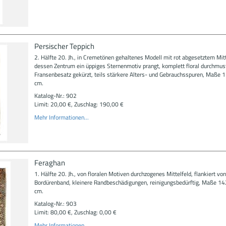
Persischer Teppich
2. Hälfte 20. Jh., in Cremetönen gehaltenes Modell mit rot abgesetztem Mitte
dessen Zentrum ein üppiges Sternenmotiv prangt, komplett floral durchmust
Fransenbesatz gekürzt, teils stärkere Alters- und Gebrauchsspuren, Maße 
cm.
Katalog-Nr.: 902
Limit: 20,00 €, Zuschlag: 190,00 €
Mehr Informationen...
Feraghan
1. Hälfte 20. Jh., von floralen Motiven durchzogenes Mittelfeld, flankiert vo
Bordürenband, kleinere Randbeschädigungen, reinigungsbedürftig, Maße 14
cm.
Katalog-Nr.: 903
Limit: 80,00 €, Zuschlag: 0,00 €
Mehr Informationen...