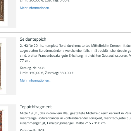
Limit: 200,00 €, Zuschlag: 0,00 €
Mehr Informationen...
Seidenteppich
2. Hälfte 20. Jh., komplett floral durchmustertes Mittelfeld in Creme mit du
abgesetzten Bordürenbändern, welche ebenfalls im Streublümchendessin ge
sind, breiter Fransenbesatz, gute Erhaltung mit leichten Gebrauchsspuren,
77 cm.
Katalog-Nr.: 908
Limit: 150,00 €, Zuschlag: 330,00 €
Mehr Informationen...
Teppichfragment
Mitte 19. Jh., das in dunklem Blau gestaltete Mittelfeld reich verziert in Pai
mehrteilige Bodürenbänder in kontrastierender Tonigkeit, mehrfach geteilt 
zusammengefügt, Erhaltungsmängel, Maße 215 x 150 cm.
Katalog-Nr.: 909