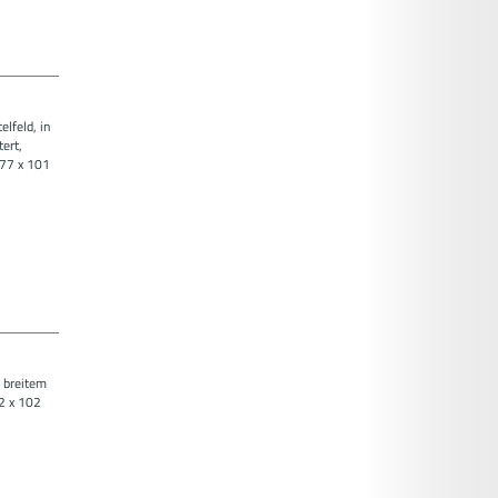
lfeld, in
ert,
177 x 101
n breitem
2 x 102