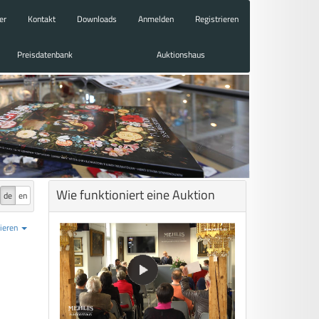
er
Kontakt
Downloads
Anmelden
Registrieren
Preisdatenbank
Auktionshaus
Wie funktioniert eine Auktion
de
en
ieren