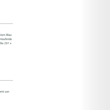
nklem Blau
umlaufende
aße 291 x
ahmt von