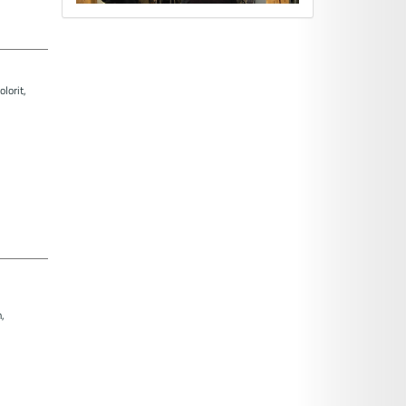
lorit,
,