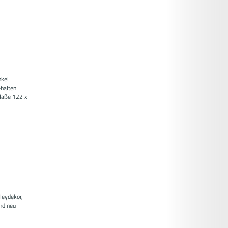
nkel
halten
 Maße 122 x
sleydekor,
und neu