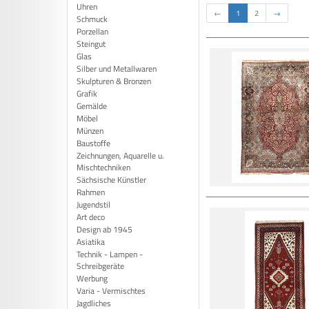
Uhren
←
1
2
→
Schmuck
Porzellan
Steingut
Glas
Silber und Metallwaren
Skulpturen & Bronzen
Grafik
Gemälde
Möbel
Münzen
Baustoffe
Zeichnungen, Aquarelle u.
Mischtechniken
Sächsische Künstler
Rahmen
Jugendstil
Art deco
Design ab 1945
Asiatika
Technik - Lampen -
Schreibgeräte
Werbung
Varia - Vermischtes
Jagdliches