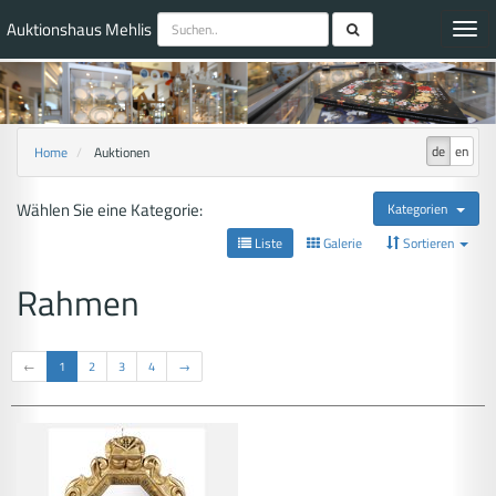
Auktionshaus Mehlis
Toggl
navig
de
en
Home
Auktionen
Wählen Sie eine Kategorie:
Kategorien
Liste
Galerie
Sortieren
Rahmen
←
1
2
3
4
→