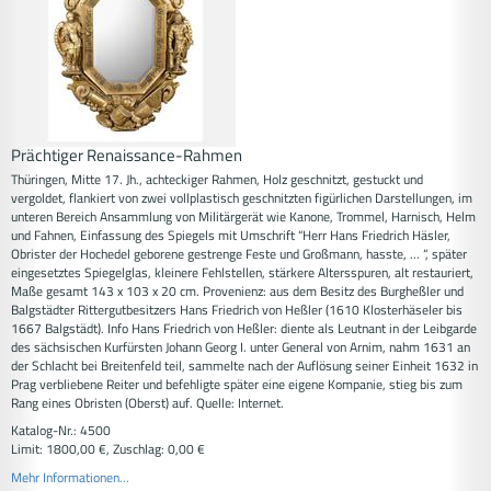
Prächtiger Renaissance-Rahmen
Thüringen, Mitte 17. Jh., achteckiger Rahmen, Holz geschnitzt, gestuckt und
vergoldet, flankiert von zwei vollplastisch geschnitzten figürlichen Darstellungen, im
unteren Bereich Ansammlung von Militärgerät wie Kanone, Trommel, Harnisch, Helm
und Fahnen, Einfassung des Spiegels mit Umschrift “Herr Hans Friedrich Häsler,
Obrister der Hochedel geborene gestrenge Feste und Großmann, hasste, ... “, später
eingesetztes Spiegelglas, kleinere Fehlstellen, stärkere Altersspuren, alt restauriert,
Maße gesamt 143 x 103 x 20 cm. Provenienz: aus dem Besitz des Burgheßler und
Balgstädter Rittergutbesitzers Hans Friedrich von Heßler (1610 Klosterhäseler bis
1667 Balgstädt). Info Hans Friedrich von Heßler: diente als Leutnant in der Leibgarde
des sächsischen Kurfürsten Johann Georg I. unter General von Arnim, nahm 1631 an
der Schlacht bei Breitenfeld teil, sammelte nach der Auflösung seiner Einheit 1632 in
Prag verbliebene Reiter und befehligte später eine eigene Kompanie, stieg bis zum
Rang eines Obristen (Oberst) auf. Quelle: Internet.
Katalog-Nr.: 4500
Limit: 1800,00 €, Zuschlag: 0,00 €
Mehr Informationen...