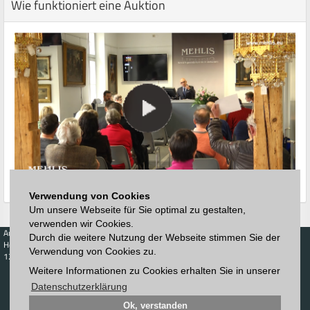
Wie funktioniert eine Auktion
Verwendung von Cookies
Um unsere Webseite für Sie optimal zu gestalten,
verwenden wir Cookies.
Auktionen
Kaufen
Verkaufen
Preisdatenbank
Durch die weitere Nutzung der Webseite stimmen Sie der
Höchstzuschläge
Kalender
Höchstzuschläge
Verwendung von Cookies zu.
123. Auktion
Zeitplan
Weitere Informationen zu Cookies erhalten Sie in unserer
Auktionshaus
Anmelden
Katalog
Registrieren
Datenschutzerklärung
Blätterkatalog
Newsletter
Ok, verstanden
Downloads