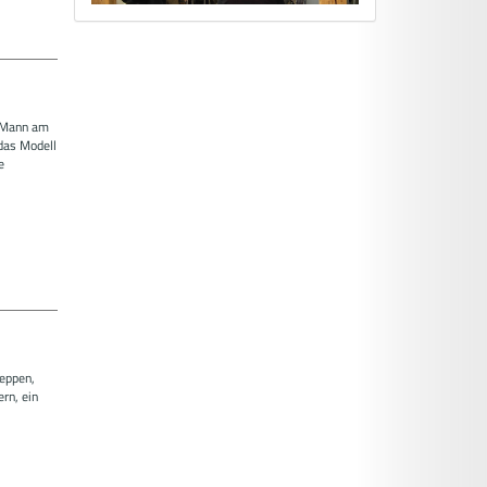
m Mann am
das Modell
e
eppen,
rn, ein