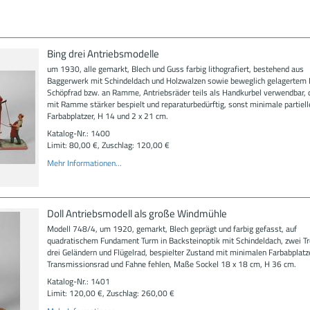
Bing drei Antriebsmodelle
um 1930, alle gemarkt, Blech und Guss farbig lithografiert, bestehend aus
Baggerwerk mit Schindeldach und Holzwalzen sowie beweglich gelagerte
Schöpfrad bzw. an Ramme, Antriebsräder teils als Handkurbel verwendbar, 
mit Ramme stärker bespielt und reparaturbedürftig, sonst minimale partiell
Farbabplatzer, H 14 und 2 x 21 cm.
Katalog-Nr.: 1400
Limit: 80,00 €, Zuschlag: 120,00 €
Mehr Informationen...
Doll Antriebsmodell als große Windmühle
Modell 748/4, um 1920, gemarkt, Blech geprägt und farbig gefasst, auf
quadratischem Fundament Turm in Backsteinoptik mit Schindeldach, zwei Tr
drei Geländern und Flügelrad, bespielter Zustand mit minimalen Farbabplatze
Transmissionsrad und Fahne fehlen, Maße Sockel 18 x 18 cm, H 36 cm.
Katalog-Nr.: 1401
Limit: 120,00 €, Zuschlag: 260,00 €