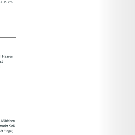
 H 35 cm.
n Haaren
st
l
pf-Mädchen
emarkt SoR
t "Inge",