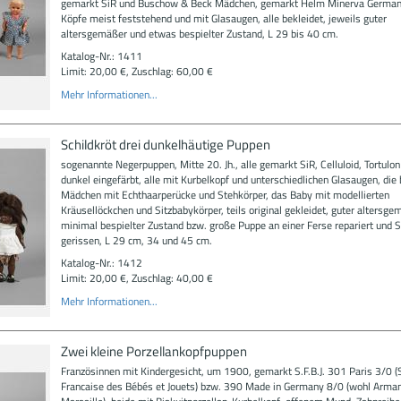
gemarkt SiR und Buschow & Beck Mädchen, gemarkt Helm Minerva Germany
Köpfe meist feststehend und mit Glasaugen, alle bekleidet, jeweils guter
altersgemäßer und etwas bespielter Zustand, L 29 bis 40 cm.
Katalog-Nr.: 1411
Limit: 20,00 €, Zuschlag: 60,00 €
Mehr Informationen...
Schildkröt drei dunkelhäutige Puppen
sogenannte Negerpuppen, Mitte 20. Jh., alle gemarkt SiR, Celluloid, Tortulon
dunkel eingefärbt, alle mit Kurbelkopf und unterschiedlichen Glasaugen, die
Mädchen mit Echthaarperücke und Stehkörper, das Baby mit modellierten
Kräusellöckchen und Sitzbabykörper, teils original gekleidet, guter altersg
minimal bespielter Zustand bzw. große Puppe an einer Ferse repariert und 
gerissen, L 29 cm, 34 und 45 cm.
Katalog-Nr.: 1412
Limit: 20,00 €, Zuschlag: 40,00 €
Mehr Informationen...
Zwei kleine Porzellankopfpuppen
Französinnen mit Kindergesicht, um 1900, gemarkt S.F.B.J. 301 Paris 3/0 (
Francaise des Bébés et Jouets) bzw. 390 Made in Germany 8/0 (wohl Arma