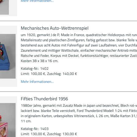
Mehr Informationen...
Mechanisches Auto-Wettrennspiel
um 1920, gemarkt J de P, Made in France, quadratischer Holzkorpus mit ru
Metalleinsatz und plastischen Zinnfiguren, farbig gefasst bzw. blanke Teile v
bestehend aus acht Autos mit Fahrerfigur auf zwei Laufbahnen, vier Durchfa
Zaunelement und mittiger Wettschale, einfacher mechanischer Antrieb mitt
Ratsche und Feder, Korpus mit Deckel, funktionstüchtiger, restaurierter Zu
Kasten 38 x 38 x 16 cm.
Katalog-Nr.: 1402
Limit: 100,00 €, Zuschlag: 140,00 €
Mehr Informationen...
Fifties Thunderbird 1956
1980er Jahre, gemarkt mit Zusatz Made in Japan und bezeichnet, Blech rot-
lackiert bzw. blanke Teile vernickelt, Ford Thunderbird Modell 1:24 mit Fikti
in originalem Karton, unbespieltes Vitrinenstück, L 26 cm, Maße Karton 31,
11 cm.
Katalog-Nr.: 1403
Limit: 130,00 €, Zuschlag: 130,00 €