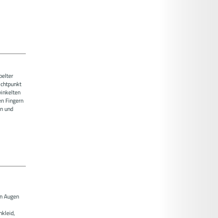
pelter
ichtpunkt
inkelten
n Fingern
en und
en Augen
kleid,