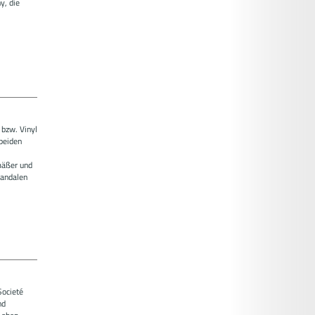
, die
 bzw. Vinyl
 beiden
emäßer und
Sandalen
Societé
nd