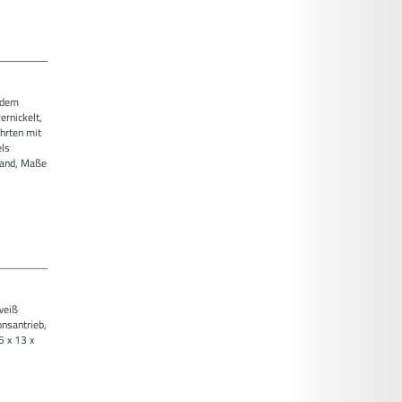
ndem
ernickelt,
hrten mit
els
stand, Maße
weiß
onsantrieb,
5 x 13 x