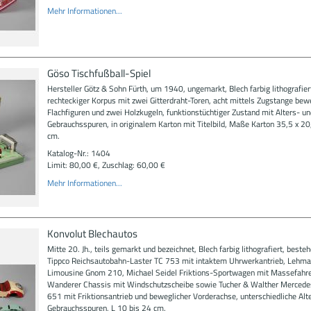
Mehr Informationen...
Göso Tischfußball-Spiel
Hersteller Götz & Sohn Fürth, um 1940, ungemarkt, Blech farbig lithografier
rechteckiger Korpus mit zwei Gitterdraht-Toren, acht mittels Zugstange bew
Flachfiguren und zwei Holzkugeln, funktionstüchtiger Zustand mit Alters- un
Gebrauchsspuren, in originalem Karton mit Titelbild, Maße Karton 35,5 x 20
cm.
Katalog-Nr.: 1404
Limit: 80,00 €, Zuschlag: 60,00 €
Mehr Informationen...
Konvolut Blechautos
Mitte 20. Jh., teils gemarkt und bezeichnet, Blech farbig lithografiert, beste
Tippco Reichsautobahn-Laster TC 753 mit intaktem Uhrwerkantrieb, Lehm
Limousine Gnom 210, Michael Seidel Friktions-Sportwagen mit Massefahrer
Wanderer Chassis mit Windschutzscheibe sowie Tucher & Walther Merce
651 mit Friktionsantrieb und beweglicher Vorderachse, unterschiedliche Alt
Gebrauchsspuren, L 10 bis 24 cm.