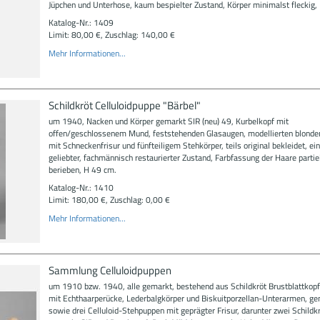
Jüpchen und Unterhose, kaum bespielter Zustand, Körper minimalst fleckig,
Katalog-Nr.: 1409
Limit: 80,00 €, Zuschlag: 140,00 €
Mehr Informationen...
Schildkröt Celluloidpuppe "Bärbel"
um 1940, Nacken und Körper gemarkt SIR (neu) 49, Kurbelkopf mit
offen/geschlossenem Mund, feststehenden Glasaugen, modellierten blonde
mit Schneckenfrisur und fünfteiligem Stehkörper, teils original bekleidet, ein
geliebter, fachmännisch restaurierter Zustand, Farbfassung der Haare partiel
berieben, H 49 cm.
Katalog-Nr.: 1410
Limit: 180,00 €, Zuschlag: 0,00 €
Mehr Informationen...
Sammlung Celluloidpuppen
um 1910 bzw. 1940, alle gemarkt, bestehend aus Schildkröt Brustblattko
mit Echthaarperücke, Lederbalgkörper und Biskuitporzellan-Unterarmen, g
sowie drei Celluloid-Stehpuppen mit geprägter Frisur, darunter zwei Schildkrö