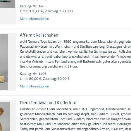
Katalog-Nr.: 1405
Limit: 130,00 €, Zuschlag: 130,00 €
Mehr Informationen...
Affe mit Rollschuhen
wohl Nomura Toys Japan, um 1960, ungemarkt, über Metallskelett gegliede
Pappmaché-Körper mit Wollmohair- und Stoffbespannung, Glasaugen, offe
Kunststoffhänden und -schuhen, vermenschlichter Schimpanse auf Rollschu
und rückwärtsfahrend, dabei kopfwackelnd und mit schlenkernder Armbewe
intakter Antrieb mittels Fernbedienung mit Batteriefach, guter altersgemäß
Gesichtsbemalung verblichen, H 29 cm.
Katalog-Nr.: 1406
Limit: 80,00 €, Zuschlag: 80,00 €
Mehr Informationen...
Diem Teddybär und Kinderfoto
Hersteller Richard Diem Sonneberg, um 1940, ungemarkt, freistehender Bä
goldenem Mohairplüsch, hart holzwollegestopft, mit kleinem Buckel, große
Samtsohlen, gescheibtem Kopf und Gliedern, hintermalten Glasaugen sowie
besticktem Maul und Krallendekor, einst stark geliebter und restaurierungsb
Teddy mit partiellem Substanzverlust und angenähten Armen, H 60 cm, dazu