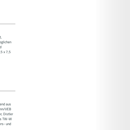
t,
eglichen
d
,5 x 7,5
hend aus
ann/VEB
, Distler
des TW-W
ers- und