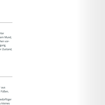
rter
nem Mund,
hen vor-
gung,
er Zustand,
r aus
n Füßen,
edürftiger
 kleines