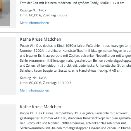
Foto der Zeit mit kleinem Mädchen und großem Teddy, Maße 10 x 8 cm.
Katalog-Nr.: 1407
Limit: 80,00 €, Zuschlag: 0,00 €
Mehr Informationen...
Käthe Kruse Mädchen
Puppe VIII: Das deutsche Kind, 1950er Jahre, Fußsohle mit schwarz gestem
Nummer 320241, drehbarer Kunststoffkopf mit blau gemalten Augen mit L
und brauner Echthaarperücke mit Zöpfen, schlanker Nesselkörper mit angew
Schlenkerarmen mit Ellenbogennaht, gescheibten Beinen sowie abgesteppte
und Zehen, alt bekleidet mit Strickkleid, Lederjacke, Unterwäsche, Strümpf
Schuhen, kaum bespielter Zustand, eine Hand etwas fleckig, H 45 cm.
Katalog-Nr.: 1408
Limit: 80,00 €, Zuschlag: 110,00 €
Mehr Informationen...
Käthe Kruse Mädchen
Puppe XIII: Das kleines Hampelchen, 1950er Jahre, Fußsohle mit schwarz
gestempelter Nummer 460230, drehbarer Kunststoffkopf mit blau gemalt
mit Lichtpunkt und blonder Echthaarperücke, schlanker Nesselkörper mit
Schlenkerarmen und -beinen mit abgesteppten Fingern und Zehen, in Blumen