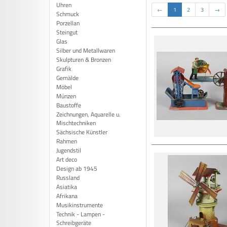
Uhren
←
1
2
3
→
Schmuck
Porzellan
Steingut
Glas
Silber und Metallwaren
Skulpturen & Bronzen
Grafik
Gemälde
Möbel
Münzen
Baustoffe
Zeichnungen, Aquarelle u.
Mischtechniken
Sächsische Künstler
Rahmen
Jugendstil
Art deco
Design ab 1945
Russland
Asiatika
Afrikana
Musikinstrumente
Technik - Lampen -
Schreibgeräte