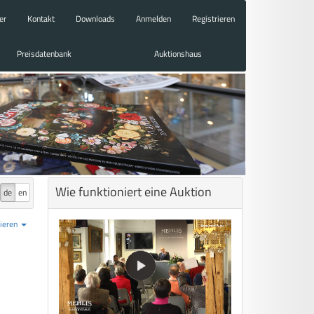
er
Kontakt
Downloads
Anmelden
Registrieren
Preisdatenbank
Auktionshaus
Wie funktioniert eine Auktion
de
en
ieren