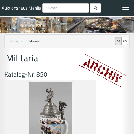
Auktionshaus Mehlis
Toggl
navig
de
en
Home
Auktionen
Militaria
Katalog-Nr. 850