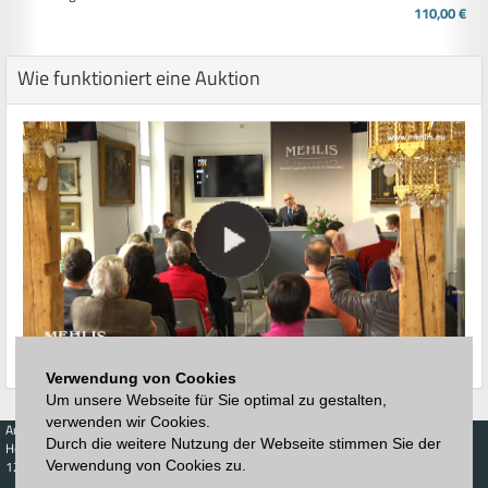
110,00 €
Wie funktioniert eine Auktion
Verwendung von Cookies
Um unsere Webseite für Sie optimal zu gestalten,
verwenden wir Cookies.
Auktionen
Kaufen
Verkaufen
Preisdatenbank
Durch die weitere Nutzung der Webseite stimmen Sie der
Höchstzuschläge
Kalender
Höchstzuschläge
123. Auktion
Verwendung von Cookies zu.
Zeitplan