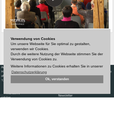
Verwendung von Cookies
Um unsere Webseite für Sie optimal zu gestalten,
verwenden wir Cookies.
Durch die weitere Nutzung der Webseite stimmen Sie der
Verwendung von Cookies zu.
Weitere Informationen zu Cookies erhalten Sie in unserer
Auctions
Buy
Sell
Price Database
Highest acceptance
Live-Auction
Highest acceptance
Datenschutzerklärung
of bids
Calendar
of bids
Ok, verstanden
123. Auktion
Schedule
Auction house
Log in
Catalog
Sign up
Interactive
Newsletter
catalog
Downloads
Contact
Imprint
GTC