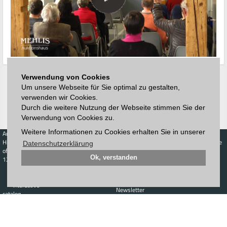
Verwendung von Cookies
Um unsere Webseite für Sie optimal zu gestalten,
verwenden wir Cookies.
Durch die weitere Nutzung der Webseite stimmen Sie der
Verwendung von Cookies zu.
Weitere Informationen zu Cookies erhalten Sie in unserer
Auctions
Buy
Sell
Price Database
Highest acceptance
Live-Auction
Highest acceptance
Datenschutzerklärung
of bids
Calendar
of bids
Ok, verstanden
123. Auktion
Schedule
Auction house
Log in
Catalog
Sign up
Interactive
Newsletter
catalog
Downloads
Contact
Imprint
GTC