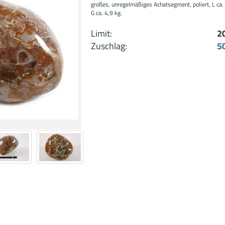
großes, unregelmäßiges Achatsegment, poliert, L ca.
G ca. 4,9 kg.
Limit:
2
Zuschlag:
5