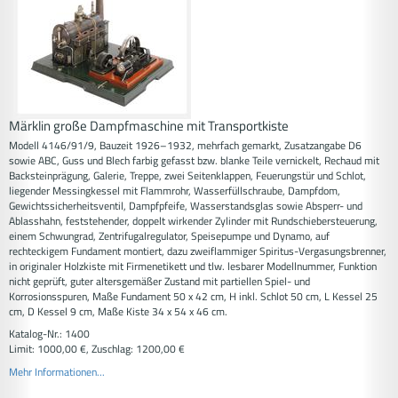
Märklin große Dampfmaschine mit Transportkiste
Modell 4146/91/9, Bauzeit 1926–1932, mehrfach gemarkt, Zusatzangabe D6
sowie ABC, Guss und Blech farbig gefasst bzw. blanke Teile vernickelt, Rechaud mit
Backsteinprägung, Galerie, Treppe, zwei Seitenklappen, Feuerungstür und Schlot,
liegender Messingkessel mit Flammrohr, Wasserfüllschraube, Dampfdom,
Gewichtssicherheitsventil, Dampfpfeife, Wasserstandsglas sowie Absperr- und
Ablasshahn, feststehender, doppelt wirkender Zylinder mit Rundschiebersteuerung,
einem Schwungrad, Zentrifugalregulator, Speisepumpe und Dynamo, auf
rechteckigem Fundament montiert, dazu zweiflammiger Spiritus-Vergasungsbrenner,
in originaler Holzkiste mit Firmenetikett und tlw. lesbarer Modellnummer, Funktion
nicht geprüft, guter altersgemäßer Zustand mit partiellen Spiel- und
Korrosionsspuren, Maße Fundament 50 x 42 cm, H inkl. Schlot 50 cm, L Kessel 25
cm, D Kessel 9 cm, Maße Kiste 34 x 54 x 46 cm.
Katalog-Nr.: 1400
Limit: 1000,00 €, Zuschlag: 1200,00 €
Mehr Informationen...