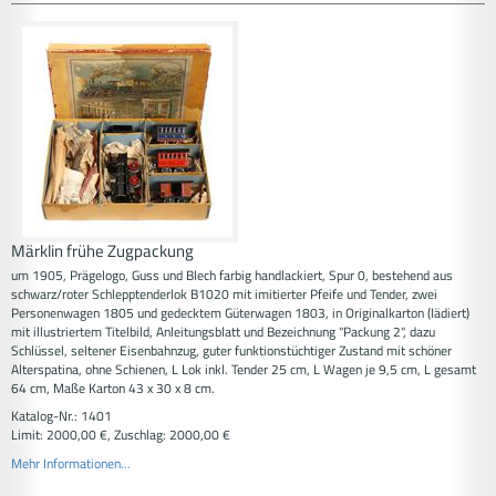
Märklin frühe Zugpackung
um 1905, Prägelogo, Guss und Blech farbig handlackiert, Spur 0, bestehend aus
schwarz/roter Schlepptenderlok B1020 mit imitierter Pfeife und Tender, zwei
Personenwagen 1805 und gedecktem Güterwagen 1803, in Originalkarton (lädiert)
mit illustriertem Titelbild, Anleitungsblatt und Bezeichnung "Packung 2", dazu
Schlüssel, seltener Eisenbahnzug, guter funktionstüchtiger Zustand mit schöner
Alterspatina, ohne Schienen, L Lok inkl. Tender 25 cm, L Wagen je 9,5 cm, L gesamt
64 cm, Maße Karton 43 x 30 x 8 cm.
Katalog-Nr.: 1401
Limit: 2000,00 €, Zuschlag: 2000,00 €
Mehr Informationen...