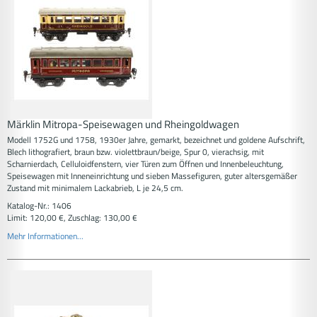
Märklin Mitropa-Speisewagen und Rheingoldwagen
Modell 1752G und 1758, 1930er Jahre, gemarkt, bezeichnet und goldene Aufschrift,
Blech lithografiert, braun bzw. violettbraun/beige, Spur 0, vierachsig, mit
Scharnierdach, Celluloidfenstern, vier Türen zum Öffnen und Innenbeleuchtung,
Speisewagen mit Inneneinrichtung und sieben Massefiguren, guter altersgemäßer
Zustand mit minimalem Lackabrieb, L je 24,5 cm.
Katalog-Nr.: 1406
Limit: 120,00 €, Zuschlag: 130,00 €
Mehr Informationen...