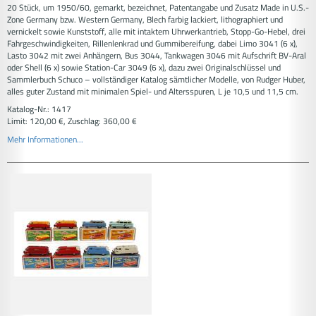
20 Stück, um 1950/60, gemarkt, bezeichnet, Patentangabe und Zusatz Made in U.S.-
Zone Germany bzw. Western Germany, Blech farbig lackiert, lithographiert und
vernickelt sowie Kunststoff, alle mit intaktem Uhrwerkantrieb, Stopp-Go-Hebel, drei
Fahrgeschwindigkeiten, Rillenlenkrad und Gummibereifung, dabei Limo 3041 (6 x),
Lasto 3042 mit zwei Anhängern, Bus 3044, Tankwagen 3046 mit Aufschrift BV-Aral
oder Shell (6 x) sowie Station-Car 3049 (6 x), dazu zwei Originalschlüssel und
Sammlerbuch Schuco – vollständiger Katalog sämtlicher Modelle, von Rudger Huber,
alles guter Zustand mit minimalen Spiel- und Altersspuren, L je 10,5 und 11,5 cm.
Katalog-Nr.: 1417
Limit: 120,00 €, Zuschlag: 360,00 €
Mehr Informationen...