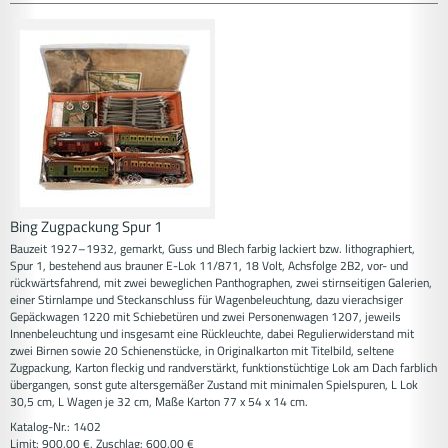
Bing Zugpackung Spur 1
Bauzeit 1927–1932, gemarkt, Guss und Blech farbig lackiert bzw. lithographiert,
Spur 1, bestehend aus brauner E-Lok 11/871, 18 Volt, Achsfolge 2B2, vor- und
rückwärtsfahrend, mit zwei beweglichen Panthographen, zwei stirnseitigen Galerien,
einer Stirnlampe und Steckanschluss für Wagenbeleuchtung, dazu vierachsiger
Gepäckwagen 1220 mit Schiebetüren und zwei Personenwagen 1207, jeweils
Innenbeleuchtung und insgesamt eine Rückleuchte, dabei Regulierwiderstand mit
zwei Birnen sowie 20 Schienenstücke, in Originalkarton mit Titelbild, seltene
Zugpackung, Karton fleckig und randverstärkt, funktionstüchtige Lok am Dach farblich
übergangen, sonst gute altersgemäßer Zustand mit minimalen Spielspuren, L Lok
30,5 cm, L Wagen je 32 cm, Maße Karton 77 x 54 x 14 cm.
Katalog-Nr.: 1402
Limit: 900,00 €, Zuschlag: 600,00 €