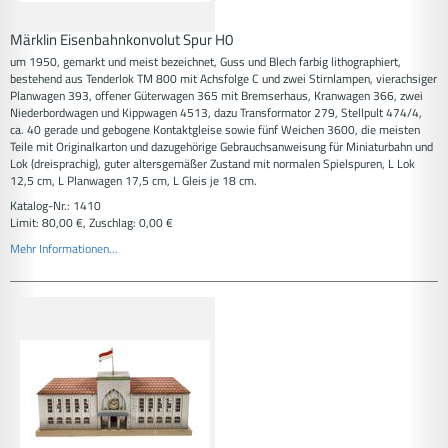
Märklin Eisenbahnkonvolut Spur H0
um 1950, gemarkt und meist bezeichnet, Guss und Blech farbig lithographiert,
bestehend aus Tenderlok TM 800 mit Achsfolge C und zwei Stirnlampen, vierachsiger
Planwagen 393, offener Güterwagen 365 mit Bremserhaus, Kranwagen 366, zwei
Niederbordwagen und Kippwagen 4513, dazu Transformator 279, Stellpult 474/4,
ca. 40 gerade und gebogene Kontaktgleise sowie fünf Weichen 3600, die meisten
Teile mit Originalkarton und dazugehörige Gebrauchsanweisung für Miniaturbahn und
Lok (dreisprachig), guter altersgemäßer Zustand mit normalen Spielspuren, L Lok
12,5 cm, L Planwagen 17,5 cm, L Gleis je 18 cm.
Katalog-Nr.: 1410
Limit: 80,00 €, Zuschlag: 0,00 €
Mehr Informationen...