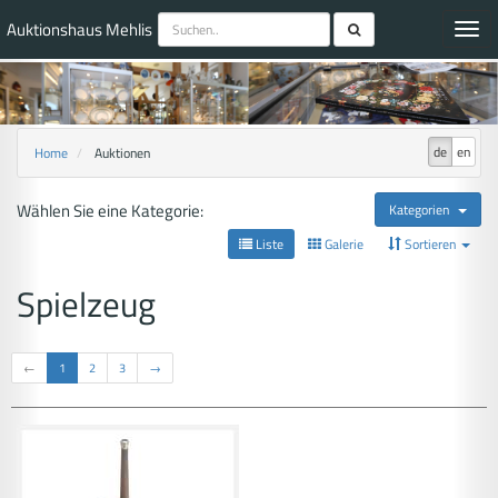
Auktionshaus Mehlis
Toggl
navig
de
en
Home
Auktionen
Wählen Sie eine Kategorie:
Kategorien
Liste
Galerie
Sortieren
Spielzeug
←
1
2
3
→