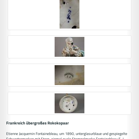
Frankreich übergroßes Rokokopaar
Etienne Jacquemin Fontainebleau, um 1890, unterglasurblaue und gespiegelte
Schwertermarken mit Stern, einmal ovale Stempelmarke Fontainebleau E. J.,