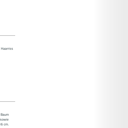
t Haarriss
nd Baum
 sowie
16 cm.