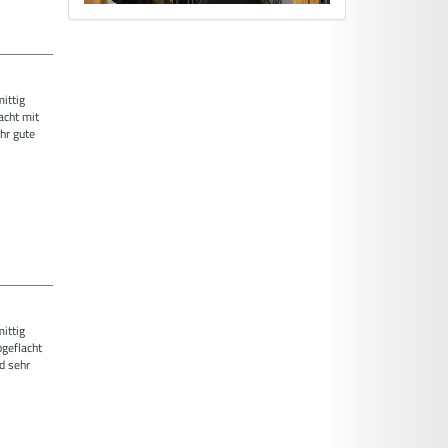
mittig
acht mit
hr gute
mittig
bgeflacht
d sehr