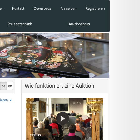
er
Kontakt
Downloads
Anmelden
Registrieren
Preisdatenbank
Auktionshaus
Wie funktioniert eine Auktion
de
en
ieren