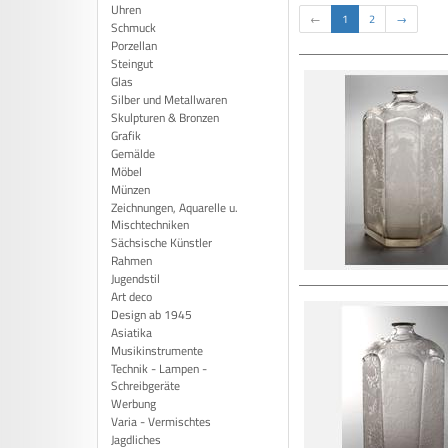
Uhren
←
1
2
→
Schmuck
Porzellan
Steingut
Glas
Silber und Metallwaren
Skulpturen & Bronzen
Grafik
Gemälde
Möbel
Münzen
Zeichnungen, Aquarelle u.
Mischtechniken
Sächsische Künstler
Rahmen
Jugendstil
Art deco
Design ab 1945
Asiatika
Musikinstrumente
Technik - Lampen -
Schreibgeräte
Werbung
Varia - Vermischtes
Jagdliches