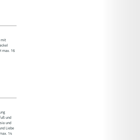
 mit
eckel
 H max. 16
mung
fuß und
sia und
und Liebe
 max. 14