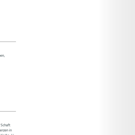
en,
 Schaft
erzen in