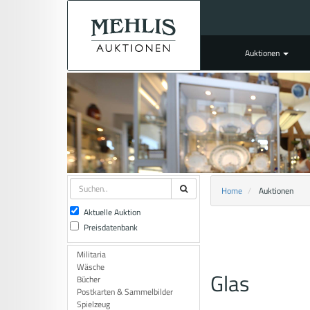
Auktionen
Home
Auktionen
Aktuelle Auktion
Preisdatenbank
Militaria
Wäsche
Glas
Bücher
Postkarten & Sammelbilder
Spielzeug