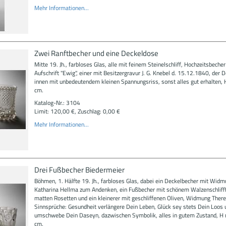
Mehr Informationen...
Zwei Ranftbecher und eine Deckeldose
Mitte 19. Jh., farbloses Glas, alle mit feinem Steinelschliff, Hochzeitsbecher
Aufschrift "Ewig", einer mit Besitzergravur J. G. Knebel d. 15.12.1840, der D
innen mit unbedeutendem kleinen Spannungsriss, sonst alles gut erhalten,
cm.
Katalog-Nr.: 3104
Limit: 120,00 €, Zuschlag: 0,00 €
Mehr Informationen...
Drei Fußbecher Biedermeier
Böhmen, 1. Hälfte 19. Jh., farbloses Glas, dabei ein Deckelbecher mit Wid
Katharina Hellma zum Andenken, ein Fußbecher mit schönem Walzenschliff
matten Rosetten und ein kleinerer mit geschliffenen Oliven, Widmung There
Sinnsprüche: Gesundheit verlängere Dein Leben, Glück sey stets Dein Loos 
umschwebe Dein Daseyn, dazwischen Symbolik, alles in gutem Zustand, H
cm.