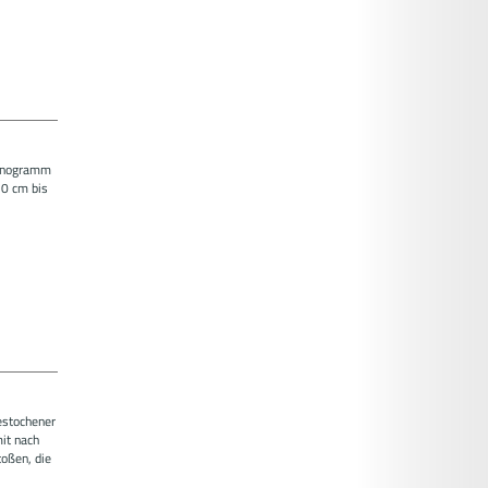
Monogramm
10 cm bis
gestochener
mit nach
oßen, die