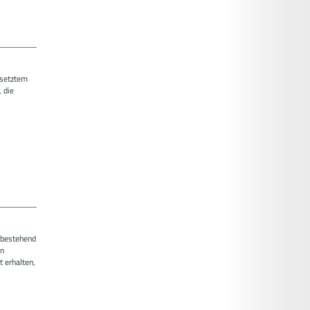
esetztem
 die
g bestehend
en
 erhalten,