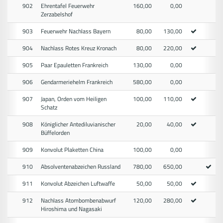
902
Ehrentafel Feuerwehr
160,00
0,00
Zerzabelshof
903
Feuerwehr Nachlass Bayern
80,00
130,00
904
Nachlass Rotes Kreuz Kronach
80,00
220,00
905
Paar Epauletten Frankreich
130,00
0,00
906
Gendarmeriehelm Frankreich
580,00
0,00
907
Japan, Orden vom Heiligen
100,00
110,00
Schatz
908
Königlicher Antediluvianischer
20,00
40,00
Büffelorden
909
Konvolut Plaketten China
100,00
0,00
910
Absolventenabzeichen Russland
780,00
650,00
911
Konvolut Abzeichen Luftwaffe
50,00
50,00
912
Nachlass Atombombenabwurf
120,00
280,00
Hiroshima und Nagasaki