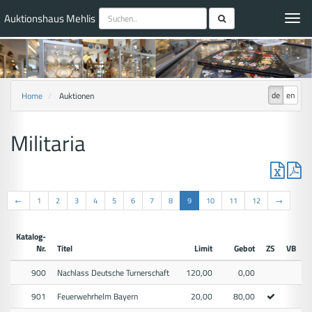
Auktionshaus Mehlis
Toggl
navig
de
en
Home
Auktionen
Militaria
←
1
2
3
4
5
6
7
8
9
10
11
12
→
Katalog-
Nr.
Titel
Limit
Gebot
ZS
VB
900
Nachlass Deutsche Turnerschaft
120,00
0,00
901
Feuerwehrhelm Bayern
20,00
80,00