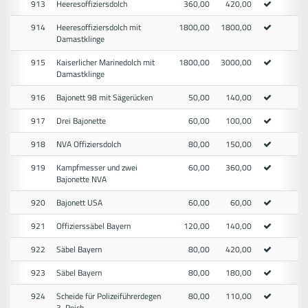
913
Heeresoffiziersdolch
360,00
420,00
914
Heeresoffiziersdolch mit
1800,00
1800,00
Damastklinge
915
Kaiserlicher Marinedolch mit
1800,00
3000,00
Damastklinge
916
Bajonett 98 mit Sägerücken
50,00
140,00
917
Drei Bajonette
60,00
100,00
918
NVA Offiziersdolch
80,00
150,00
919
Kampfmesser und zwei
60,00
360,00
Bajonette NVA
920
Bajonett USA
60,00
60,00
921
Offizierssäbel Bayern
120,00
140,00
922
Säbel Bayern
80,00
420,00
923
Säbel Bayern
80,00
180,00
924
Scheide für Polizeiführerdegen
80,00
110,00
3. Reich