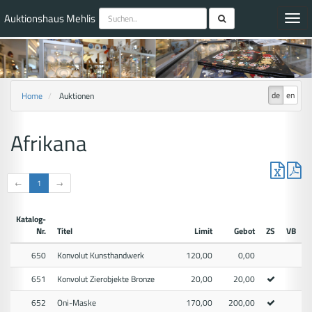
Auktionshaus Mehlis
Toggl
navig
de
en
Home
Auktionen
Afrikana
←
1
→
Katalog-
Nr.
Titel
Limit
Gebot
ZS
VB
650
Konvolut Kunsthandwerk
120,00
0,00
651
Konvolut Zierobjekte Bronze
20,00
20,00
652
Oni-Maske
170,00
200,00