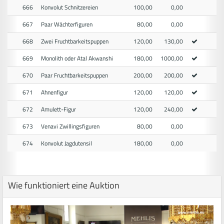
666
Konvolut Schnitzereien
100,00
0,00
667
Paar Wächterfiguren
80,00
0,00
668
Zwei Fruchtbarkeitspuppen
120,00
130,00
669
Monolith oder Atal Akwanshi
180,00
1000,00
670
Paar Fruchtbarkeitspuppen
200,00
200,00
671
Ahnenfigur
120,00
120,00
672
Amulett-Figur
120,00
240,00
673
Venavi Zwillingsfiguren
80,00
0,00
674
Konvolut Jagdutensil
180,00
0,00
Wie funktioniert eine Auktion