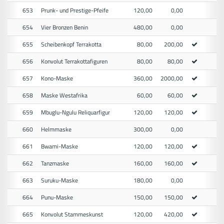
653
Prunk- und Prestige-Pfeife
120,00
0,00
654
Vier Bronzen Benin
480,00
0,00
655
Scheibenkopf Terrakotta
80,00
200,00
656
Konvolut Terrakottafiguren
80,00
80,00
657
Kono-Maske
360,00
2000,00
658
Maske Westafrika
60,00
60,00
659
Mbuglu-Ngulu Reliquarfigur
120,00
120,00
660
Helmmaske
300,00
0,00
661
Bwami-Maske
120,00
120,00
662
Tanzmaske
160,00
160,00
663
Suruku-Maske
180,00
0,00
664
Punu-Maske
150,00
150,00
665
Konvolut Stammeskunst
120,00
420,00