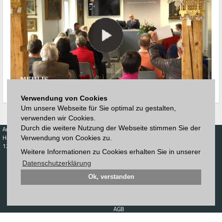
Verwendung von Cookies
Um unsere Webseite für Sie optimal zu gestalten,
verwenden wir Cookies.
Durch die weitere Nutzung der Webseite stimmen Sie der
Auktionen
Kaufen
Verkaufen
Preisdatenbank
Höchstzuschläge
Kalender
Höchstzuschläge
Verwendung von Cookies zu.
123. Auktion
Weitere Informationen zu Cookies erhalten Sie in unserer
Zeitplan
Auktionshaus
Anmelden
Katalog
Datenschutzerklärung
Registrieren
Blätterkatalog
Newsletter
Ok, verstanden
Downloads
Kontakt
Impressum
AGB
Datenschutz