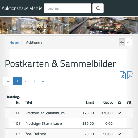
Auktionshaus Mehlis
Toggl
navig
de
en
Home
Auktionen
Postkarten & Sammelbilder
←
1
2
3
→
Katalog-
Nr.
Titel
Limit
Gebot
ZS
VB
1100
Prachtvoller Stammbaum
170,00
170,00
1101
Prächtiger Stammbaum
350,00
0,00
1102
Zwei Dekrete
20,00
90,00