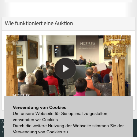
Wie funktioniert eine Auktion
Verwendung von Cookies
Um unsere Webseite für Sie optimal zu gestalten,
verwenden wir Cookies.
Auktionen
Kaufen
Verkaufen
Preisdatenbank
Durch die weitere Nutzung der Webseite stimmen Sie der
Höchstzuschläge
Kalender
Höchstzuschläge
123. Auktion
Verwendung von Cookies zu.