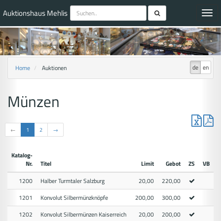
Auktionshaus Mehlis
Toggl
navig
de
en
Home
Auktionen
Münzen
←
1
2
→
Katalog-
Nr.
Titel
Limit
Gebot
ZS
VB
1200
Halber Turmtaler Salzburg
20,00
220,00
1201
Konvolut Silbermünzknöpfe
200,00
300,00
1202
Konvolut Silbermünzen Kaiserreich
20,00
200,00