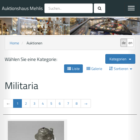
Auktionshaus Mehlis
Toggl
navig
de
en
Home
Auktionen
Wählen Sie eine Kategorie:
Kategorien
Liste
Galerie
Sortieren
Militaria
←
1
2
3
4
5
6
7
8
→