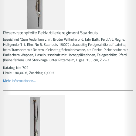
Reservistenpfeife Feldartillerieregiment Saarlouis
bezeichnet "Zum Andenken v. m. Bruder Wilhelm b. d. fahr Battr. Feld Art. Reg. v.
Holtgendorff 1. Rhn. No 8. Saarlouis 1900", schauseitig Feldgeschütz auf Lafette,
beim Transport mit Reitern, rückseitig Schmiedeszene, als Deckel Pickelhaube mit
Badischem Wappen, Haselnussschaft mit Hornapplikationen, Feldgeschütz, Pferd
(Beine fehlen), und Stocknagel unter Ritterhelm, L ges. 155 cm, Z 2–3.
Katalog-Nr.: 702
Limit: 180,00 €, Zuschlag: 0,00 €
Mehr Informationen...