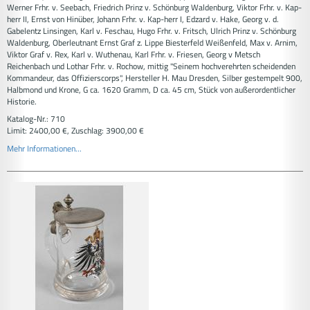
Werner Frhr. v. Seebach, Friedrich Prinz v. Schönburg Waldenburg, Viktor Frhr. v. Kap-
herr II, Ernst von Hinüber, Johann Frhr. v. Kap-herr I, Edzard v. Hake, Georg v. d.
Gabelentz Linsingen, Karl v. Feschau, Hugo Frhr. v. Fritsch, Ulrich Prinz v. Schönburg
Waldenburg, Oberleutnant Ernst Graf z. Lippe Biesterfeld Weißenfeld, Max v. Arnim,
Viktor Graf v. Rex, Karl v. Wuthenau, Karl Frhr. v. Friesen, Georg v Metsch
Reichenbach und Lothar Frhr. v. Rochow, mittig "Seinem hochverehrten scheidenden
Kommandeur, das Offizierscorps", Hersteller H. Mau Dresden, Silber gestempelt 900,
Halbmond und Krone, G ca. 1620 Gramm, D ca. 45 cm, Stück von außerordentlicher
Historie.
Katalog-Nr.: 710
Limit: 2400,00 €, Zuschlag: 3900,00 €
Mehr Informationen...