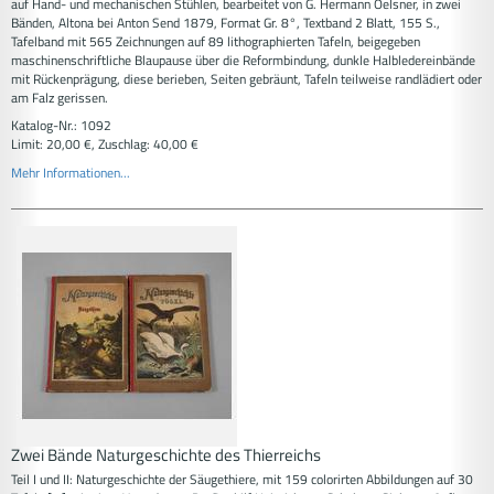
auf Hand- und mechanischen Stühlen, bearbeitet von G. Hermann Oelsner, in zwei
Bänden, Altona bei Anton Send 1879, Format Gr. 8°, Textband 2 Blatt, 155 S.,
Tafelband mit 565 Zeichnungen auf 89 lithographierten Tafeln, beigegeben
maschinenschriftliche Blaupause über die Reformbindung, dunkle Halbledereinbände
mit Rückenprägung, diese berieben, Seiten gebräunt, Tafeln teilweise randlädiert oder
am Falz gerissen.
Katalog-Nr.: 1092
Limit: 20,00 €, Zuschlag: 40,00 €
Mehr Informationen...
Zwei Bände Naturgeschichte des Thierreichs
Teil I und II: Naturgeschichte der Säugethiere, mit 159 colorirten Abbildungen auf 30