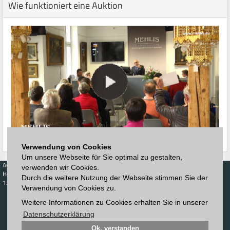
Wie funktioniert eine Auktion
Verwendung von Cookies
Um unsere Webseite für Sie optimal zu gestalten,
Auktionen
Kaufen
Verkaufen
Preisdatenbank
verwenden wir Cookies.
Höchstzuschläge
Kalender
Höchstzuschläge
Durch die weitere Nutzung der Webseite stimmen Sie der
123. Auktion
Verwendung von Cookies zu.
Zeitplan
Auktionshaus
Anmelden
Katalog
Weitere Informationen zu Cookies erhalten Sie in unserer
Registrieren
Blätterkatalog
Newsletter
Datenschutzerklärung
Downloads
Ok, verstanden