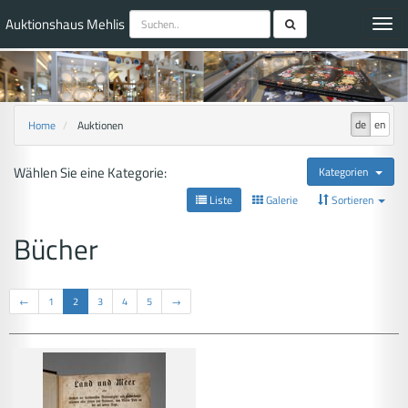
Auktionshaus Mehlis
Toggl
navig
de
en
Home
Auktionen
Wählen Sie eine Kategorie:
Kategorien
Liste
Galerie
Sortieren
Bücher
←
1
2
3
4
5
→