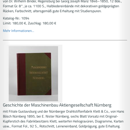
von Dr. Wilhelm Binder, Regensburg bei Georg Joseph Manz 1846–1850, 12 Bde.,
Format Gr. 8°, je ca. 1100 S., Halbledereinbände mit dekorativen goldgeprägten
Rücken, Farbschnitt, altersgemäß gute Erhaltung mit Studierspuren.
Katalog-Nr.: 1094
Limit: 180,00 €, Zuschlag: 180,00 €
Mehr Informationen...
Geschichte der Maschinenbau Aktiengesellschaft Nürnberg
mit Filiale Gustavsburg und der Nürnberger Drahtstiftenfabrik Klett & Co., von Hans
Bösch Nürnberg 1895, bei E. Nister Nürnberg, sechs Blatt Vorsatz mit Original-
Kupferstich des Fabrikbesitzers Klett, weiterhin Heliogravüren, Diagramme, Karten
usw., Format Fol., 92 S., Rotschnitt, Leineneinband, Goldprägung, gute Erhaltung.