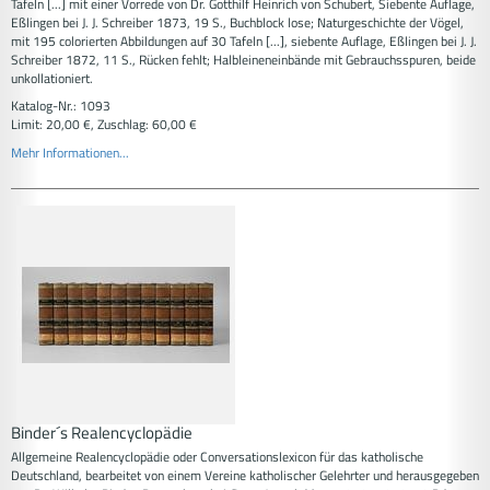
Tafeln [...] mit einer Vorrede von Dr. Gotthilf Heinrich von Schubert, Siebente Auflage,
Eßlingen bei J. J. Schreiber 1873, 19 S., Buchblock lose; Naturgeschichte der Vögel,
mit 195 colorierten Abbildungen auf 30 Tafeln [...], siebente Auflage, Eßlingen bei J. J.
Schreiber 1872, 11 S., Rücken fehlt; Halbleineneinbände mit Gebrauchsspuren, beide
unkollationiert.
Katalog-Nr.: 1093
Limit: 20,00 €, Zuschlag: 60,00 €
Mehr Informationen...
Binder´s Realencyclopädie
Allgemeine Realencyclopädie oder Conversationslexicon für das katholische
Deutschland, bearbeitet von einem Vereine katholischer Gelehrter und herausgegeben