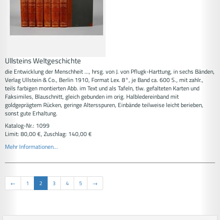
Ullsteins Weltgeschichte
die Entwicklung der Menschheit ..., hrsg. von J. von Pflugk-Harttung, in sechs Bänden,
Verlag Ullstein & Co., Berlin 1910, Format Lex. 8°, je Band ca. 600 S., mit zahlr.,
teils farbigen montierten Abb. im Text und als Tafeln, tlw. gefalteten Karten und
Faksimiles, Blauschnitt, gleich gebunden im orig. Halbledereinband mit
goldgeprägtem Rücken, geringe Altersspuren, Einbände teilweise leicht berieben,
sonst gute Erhaltung.
Katalog-Nr.: 1099
Limit: 80,00 €, Zuschlag: 140,00 €
Mehr Informationen...
←
1
2
3
4
5
→