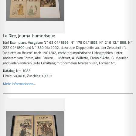
Le Rire, Journal humorisque
fünf Exemplare, Ausgaben N° 63 01/1896, N° 178 04/1898, N° 216 12/1898, N°
222 02/1899 und N° 389 04/1902, dazu eine Doppelseite aus der Zeitschrift "L
´assiette au Beurre" nach 1901/02, enthält humoristische Lithographien, unter
anderem von Forain, Abel Fauvre, L. Métivet, A. Willette, Caran d´Ache, G. Meunier
und vielen anderen, gute Erhaltung mit normalen Altersspuren, Format 4°.
Katalog-Nr.: 1083
Limit: 50,00 €, Zuschlag: 0,00 €
Mehr Informationen...