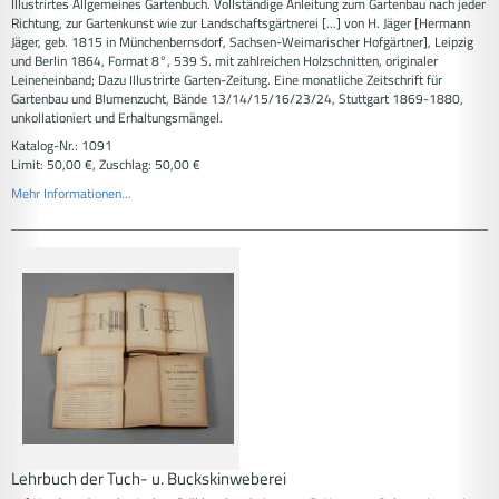
Illustrirtes Allgemeines Gartenbuch. Vollständige Anleitung zum Gartenbau nach jeder
Richtung, zur Gartenkunst wie zur Landschaftsgärtnerei [...] von H. Jäger [Hermann
Jäger, geb. 1815 in Münchenbernsdorf, Sachsen-Weimarischer Hofgärtner], Leipzig
und Berlin 1864, Format 8°, 539 S. mit zahlreichen Holzschnitten, originaler
Leineneinband; Dazu Illustrirte Garten-Zeitung. Eine monatliche Zeitschrift für
Gartenbau und Blumenzucht, Bände 13/14/15/16/23/24, Stuttgart 1869-1880,
unkollationiert und Erhaltungsmängel.
Katalog-Nr.: 1091
Limit: 50,00 €, Zuschlag: 50,00 €
Mehr Informationen...
Lehrbuch der Tuch- u. Buckskinweberei