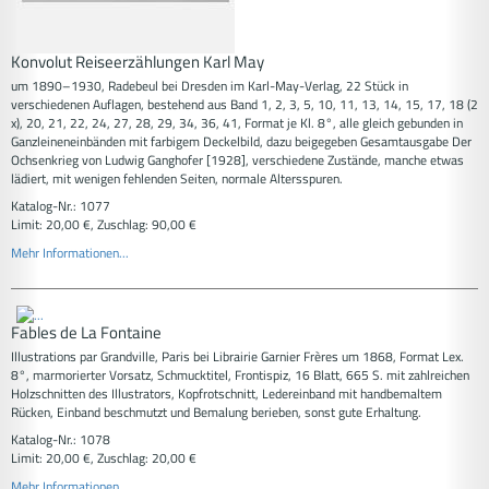
Konvolut Reiseerzählungen Karl May
um 1890–1930, Radebeul bei Dresden im Karl-May-Verlag, 22 Stück in
verschiedenen Auflagen, bestehend aus Band 1, 2, 3, 5, 10, 11, 13, 14, 15, 17, 18 (2
x), 20, 21, 22, 24, 27, 28, 29, 34, 36, 41, Format je Kl. 8°, alle gleich gebunden in
Ganzleineneinbänden mit farbigem Deckelbild, dazu beigegeben Gesamtausgabe Der
Ochsenkrieg von Ludwig Ganghofer [1928], verschiedene Zustände, manche etwas
lädiert, mit wenigen fehlenden Seiten, normale Altersspuren.
Katalog-Nr.: 1077
Limit: 20,00 €, Zuschlag: 90,00 €
Mehr Informationen...
Fables de La Fontaine
Illustrations par Grandville, Paris bei Librairie Garnier Frères um 1868, Format Lex.
8°, marmorierter Vorsatz, Schmucktitel, Frontispiz, 16 Blatt, 665 S. mit zahlreichen
Holzschnitten des Illustrators, Kopfrotschnitt, Ledereinband mit handbemaltem
Rücken, Einband beschmutzt und Bemalung berieben, sonst gute Erhaltung.
Katalog-Nr.: 1078
Limit: 20,00 €, Zuschlag: 20,00 €
Mehr Informationen...