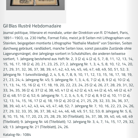
Gil Blas Illustré Hebdomadaire
Journal politique, litteraire et mondiale, unter der Direktion von R. D'Hubert, Paris,
1891–1903, ca. 230 Hefte, Format Folio, meist je 8 Seiten mit Lithographien von
Steinlen, beigegeben montierte Lithographie "Nathalie Madoré" von Steinlen, Seiten
durchweg gebräunt, randlädiert, manche Seiten lose, sonst passable Zustände ohne
Lagerungsmängel, drei Jahrgänge sortiert in Schutzhüllen, die anderen teilweise
sortiert, 1. Jahrgang bestehend aus Heft Nr. 2, 3 (2 x), 4 (2 x), 5, 7, 8, 11, 12, 13, 14,
15, 16, 17, 18 (2 x), 20, 21, 23, 25, 27; 2. Jahrgang Nr. 1, 3, 4, 5, 8, 10, 12, 14, 20,
21, 29, 31, 32, 36, 37, 38, 39, 41, 42, 43, 44, 45, 46, 47, 48, 49, 50, 51, 52; 3.
Jahrgang Nr. 1 (unvollständig), 2, 4, 5, 6, 7, 8, 9, 10, 11, 12, 13, 15, 16, 17, 18, 19,
21, 23, 24; 4. Jahrgang Nr. 45; 5. Jahrgang Nr. 1, 3, 4, 6, 7 (2 x), 8, 9 (2 x), 10 (2 x),
11, 13, 14, 15, 16 (2 x), 17, 18, 19, 20, 22, 23, 24, 25 (2 x), 26, 27, 28, 29, 31, 32,
33, 34, 35, 36 (2 x), 37 (2 x), 38, 40, 41 (2 x), 42 (2 x), 43, 44 (2 x), 45, 46 (2 x), 47
(2 x), 48, 51 (2 x), 52; 6. Jahrgang Nr. 1, 2, 3, 4, 5, 6, 7 (2 x), 8, 9 (2 x), 10, 11 (2 x),
12, 13, 14, 15, 16, 17 (2 x), 18, 19 (2 x), 20 (2 x), 21, 25, 29, 32, 33, 34, 36, 37,
38, 39, 40, 41, 42, 43, 44, 45, 47, 48, 52; 7. Jahrgang Nr. 7, 10, 16, 22, 23, 24, 26,
27, 29, 32, 33, 35, 36, 37, 38, 42, 44, 46, 48, 49, 51, 52, 53; 8. Jahrgang Nr. 5, 6,
8, 10, 15, 16, 17, 20, 23, 25, 28, 29, 30 (Titelblatt), 34, 37, 38, 39, 40, 46, 48, 49
(Titelblatt); 9. Jahrgang Nr. 46 (Titelblatt); 12. Jahrgang Nr. 3, 4, 7, 14, 15, 17, 29, 32,
49; 13. Jahrgang Nr. 21 (Titelblatt), 24, 26.
Katalog-Nr.: 1084