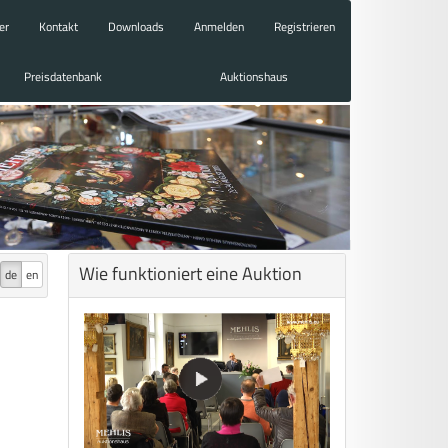
er
Kontakt
Downloads
Anmelden
Registrieren
Preisdatenbank
Auktionshaus
Wie funktioniert eine Auktion
de
en