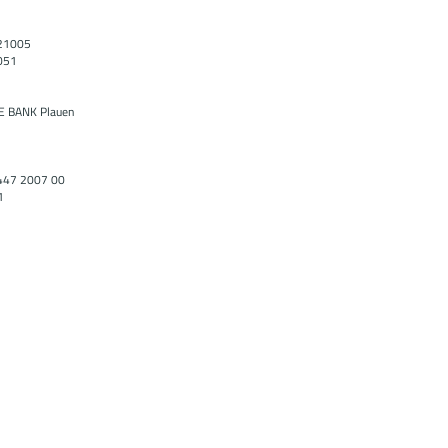
221005
051
E BANK Plauen
447 2007 00
1