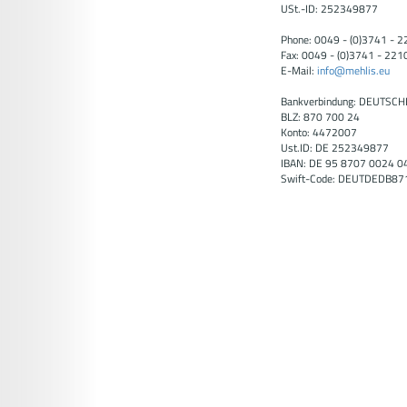
USt.-ID: 252349877
Phone: 0049 - (0)3741 - 
Fax: 0049 - (0)3741 - 221
E-Mail:
info@mehlis.eu
Bankverbindung: DEUTSCH
BLZ: 870 700 24
Konto: 4472007
Ust.ID: DE 252349877
IBAN: DE 95 8707 0024 0
Swift-Code: DEUTDEDB87