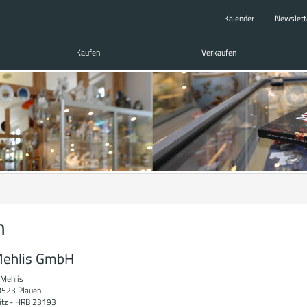
Kalender
Newslett
Kaufen
Verkaufen
m
Mehlis GmbH
 Mehlis
8523 Plauen
itz - HRB 23193