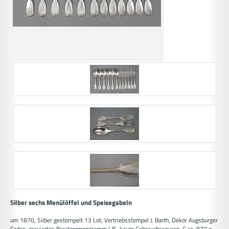
Silber sechs Menülöffel und Speisegabeln
um 1870, Silber gestempelt 13 Lot, Vertriebsstempel J. Barth, Dekor Augsburger
Faden, graviertes Besitzermongramm LJS, kaum Gebrauchsspuren, G ca. 879 g.