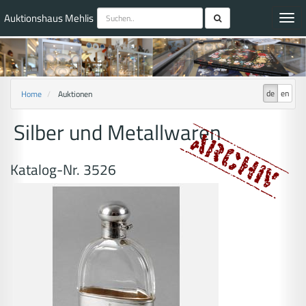
Auktionshaus Mehlis
Toggl
navig
de
en
Home
Auktionen
Silber und Metallwaren
Katalog-Nr. 3526