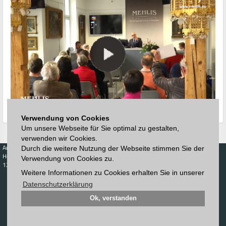
Verwendung von Cookies
Um unsere Webseite für Sie optimal zu gestalten,
verwenden wir Cookies.
Auktionen
Kaufen
Verkaufen
Preisdatenbank
Durch die weitere Nutzung der Webseite stimmen Sie der
Höchstzuschläge
Kalender
Höchstzuschläge
Verwendung von Cookies zu.
123. Auktion
Zeitplan
Weitere Informationen zu Cookies erhalten Sie in unserer
Auktionshaus
Anmelden
Katalog
Datenschutzerklärung
Registrieren
Blätterkatalog
Newsletter
Ok, verstanden
Downloads
Kontakt
Impressum