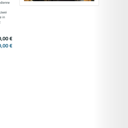
edienne
 zwei
e in
t
0,00 €
0,00 €