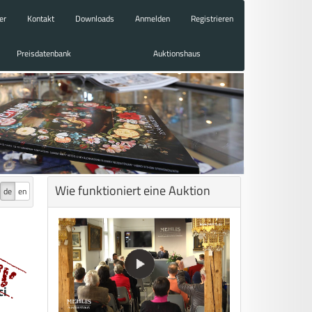
er
Kontakt
Downloads
Anmelden
Registrieren
Preisdatenbank
Auktionshaus
Wie funktioniert eine Auktion
de
en
ci