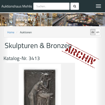
Auktionshaus Mehlis
Toggl
navig
de
en
Home
Auktionen
Skulpturen & Bronzen
Katalog-Nr. 3413