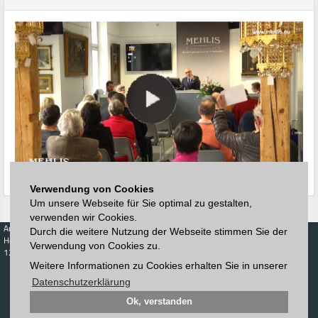
Verwendung von Cookies
Um unsere Webseite für Sie optimal zu gestalten,
verwenden wir Cookies.
Auktionen
Kaufen
Verkaufen
Preisdatenbank
Durch die weitere Nutzung der Webseite stimmen Sie der
Höchstzuschläge
Kalender
Höchstzuschläge
Verwendung von Cookies zu.
123. Auktion
Zeitplan
Weitere Informationen zu Cookies erhalten Sie in unserer
Auktionshaus
Anmelden
Katalog
Registrieren
Datenschutzerklärung
Blätterkatalog
Newsletter
Ok, verstanden
Downloads