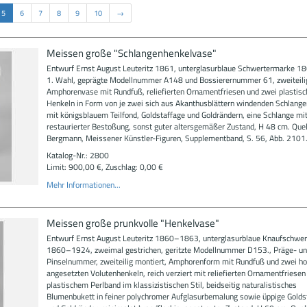
5
6
7
8
9
10
→
Meissen große "Schlangenhenkelvase"
Entwurf Ernst August Leuteritz 1861, unterglasurblaue Schwertermarke 
1. Wahl, geprägte Modellnummer A148 und Bossierernummer 61, zweiteilig
Amphorenvase mit Rundfuß, reliefierten Ornamentfriesen und zwei plastisc
Henkeln in Form von je zwei sich aus Akanthusblättern windenden Schlangen
mit königsblauem Teilfond, Goldstaffage und Goldrändern, eine Schlange mit
restaurierter Bestoßung, sonst guter altersgemäßer Zustand, H 48 cm. Quel
Bergmann, Meissener Künstler-Figuren, Supplementband, S. 56, Abb. 2101
Katalog-Nr.: 2800
Limit: 900,00 €, Zuschlag: 0,00 €
Mehr Informationen...
Meissen große prunkvolle "Henkelvase"
Entwurf Ernst August Leuteritz 1860–1863, unterglasurblaue Knaufschwe
1860–1924, zweimal gestrichen, geritzte Modellnummer D153., Präge- u
Pinselnummer, zweiteilig montiert, Amphorenform mit Rundfuß und zwei ho
angesetzten Volutenhenkeln, reich verziert mit reliefierten Ornamentfriesen
plastischem Perlband im klassizistischen Stil, beidseitig naturalistisches
Blumenbukett in feiner polychromer Aufglasurbemalung sowie üppige Golds