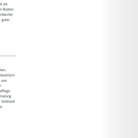
l als
en Booten
enbecher
 guter
hen,
hteckform
i aus
n
taffage
emalung
, Goldrand
ge