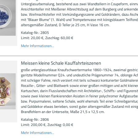
Unterglasurbemalung, bestehend aus zwei Wandtellern in Coupeform, einma
Ansichtenteller mit Meißener Albrechtsburg auf dem Burgberg und ankernd
bzw. Weihnachtsteller mit Verkündigungsszene und Goldrändern, dazu Asch
mit "Blauer Blume" (1. Wahl) und Trompetenvase mit königsblauem Teilfond,
altersgemäßer Zustand, D Teller je 25 cm, H Vase 16 cm.
Katalog-Nr.: 2805
Limit: 20,00 €, Zuschlag: 60,00 €
Mehr Informationen...
Meissen kleine Schale Kauffahrteiszenen
große unterglasurblaue Knaufschwertermarke 1860-1924, zweimal gestric
geritzte Modellnummer Q24. und undeutliche Prägenummer 74, oblonge Ac
mit schräger Fahne, reich verziert mit teils schwarz konturierter Goldmalere
Rocaille-, Gitter- und Blattwerk sowie einer großen mittigen und acht kleine
Kartuschen, darin Flusslandschaften mit Architektur-, Schiffs- und Figurens
sowie zwei kleinen flankierenden Asiaten in feiner polychromer Aufglasurb
bzw. Purpurmalerei, seltene Schale, wohl ehemals Teil einer Schreibgarnitur
und Golddekor etwas berieben, sonst guter altersgemäßer Zustand mit eini
Brandfehlern an der Unterseite, Maße 21,5 x 12,5 cm.
Katalog-Nr.: 2806
Limit: 200,00 €, Zuschlag: 0,00 €
Mehr Informationen...