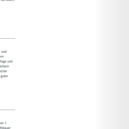
- und
tem
ffage und
Johann
echer
 guter
al 1.
tblauer