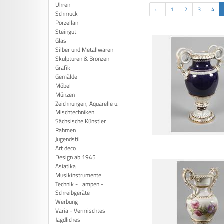
Uhren
←
1
2
3
4
Schmuck
Porzellan
Steingut
Glas
Silber und Metallwaren
Skulpturen & Bronzen
Grafik
Gemälde
Möbel
Münzen
Zeichnungen, Aquarelle u.
Mischtechniken
Sächsische Künstler
Rahmen
Jugendstil
Art deco
Design ab 1945
Asiatika
Musikinstrumente
Technik - Lampen -
Schreibgeräte
Werbung
Varia - Vermischtes
Jagdliches