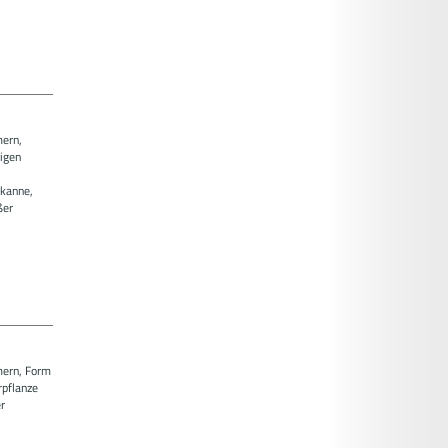
mern,
igen
ekanne,
ßer
ern, Form
pflanze
r