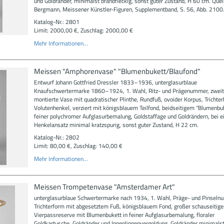
und Goldränder, minimalst brandfleckig, sonst guter Zustand, H 60 cm. Quel
Bergmann, Meissener Künstler-Figuren, Supplementband, S. 56, Abb. 2100
Katalog-Nr.: 2801
Limit: 2000,00 €, Zuschlag: 2000,00 €
Mehr Informationen...
Meissen "Amphorenvase" "Blumenbukett/Blaufond"
Entwurf Johann Gottfried Dressler 1833–1936, unterglasurblaue
Knaufschwertermarke 1860–1924, 1. Wahl, Ritz- und Prägenummer, zweite
montierte Vase mit quadratischer Plinthe, Rundfuß, ovoider Korpus, Trichter
Volutenhenkel, verziert mit königsblauem Teilfond, beidseitigem "Blumenbuk
feiner polychromer Aufglasurbemalung, Goldstaffage und Goldrändern, bei 
Henkelansatz minimal kratzspurig, sonst guter Zustand, H 22 cm.
Katalog-Nr.: 2802
Limit: 80,00 €, Zuschlag: 140,00 €
Mehr Informationen...
Meissen Trompetenvase "Amsterdamer Art"
unterglasurblaue Schwertermarke nach 1934, 1. Wahl, Präge- und Pinseln
Trichterform mit abgesetztem Fuß, königsblauem Fond, großer schauseitige
Vierpassreserve mit Blumenbukett in feiner Aufglasurbemalung, floraler
Goldkartusche, Goldränder und Innenlippenvergoldung, Goldränder minimalst