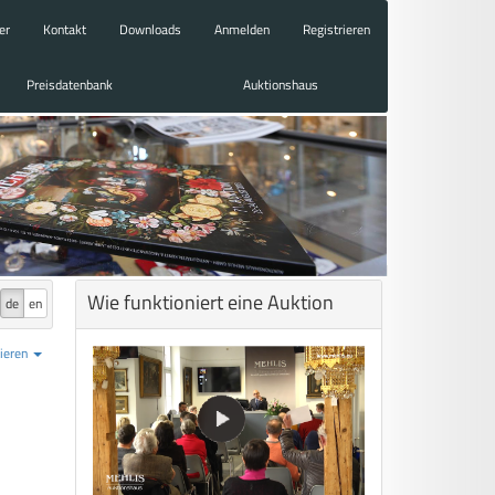
er
Kontakt
Downloads
Anmelden
Registrieren
Preisdatenbank
Auktionshaus
Wie funktioniert eine Auktion
de
en
ieren