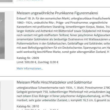
Meissen ungewöhnliche Prunkkanne Figurenmalerei
Entwurf 18. Jh. für den osmanischen Markt, unterglasurblaue Knaufschwer
1860–1924, undeutliche Ritz-, Präge- und Pinselnummer, ungewöhnliche
Kannenform mit profiliertem Standring, birnenförmigem Korpus, Nodus, Tric
langer Asttülle und Asthenkel mit Blätterrelief sowie Stülpdeckel mit Knos
reich verziert mit gelb staffiertem Teilfond, feiner polychromer Aufglasurb
ornamentaler Goldmalerei als beidseitige Ovalreserve mit Watteauszenen u
Puttenmedaillons in den Goldkartuschen, Goldstaffage und Goldränder, selt
mit zwei Befestigungslöchern für ein Deckelscharnier, Spannungsriss am Ha
wohl werkseitig beschliffene Marke, sonst guter altersgemäßer Zustand, H
Katalog-Nr.: 2809
Limit: 500,00 €, Zuschlag: 0,00 €
Mehr Informationen...
Meissen Pfeife Hirschhatzdekor und Goldmontur
unterglasurblaue Schwertermarke nach 1934, 1. Wahl, Pinselnummer 278
Gelbgold gestempelt 750, kolbenförmiger Pfeifenkopf mit umlaufendem Ja
nach Johann Elias Ridinger in feiner polychromer Aufglasurbemalung, an Pfe
montiert, sehr guter unbenutzter Zustand, L komplett 16,5 cm, G gesamt ca
Katalog-Nr.: 2810