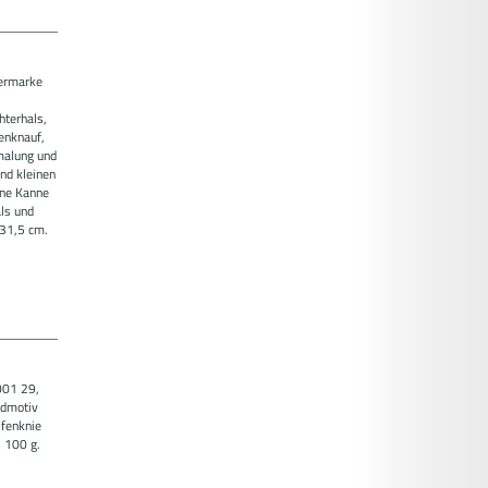
termarke
hterhals,
penknauf,
emalung und
nd kleinen
ene Kanne
ls und
 31,5 cm.
001 29,
gdmotiv
ifenknie
. 100 g.