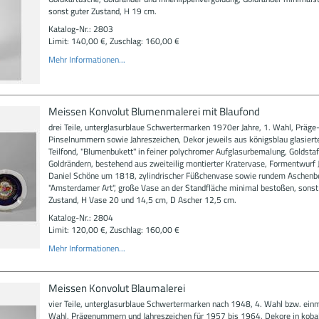
sonst guter Zustand, H 19 cm.
Katalog-Nr.: 2803
Limit: 140,00 €, Zuschlag: 160,00 €
Mehr Informationen...
Meissen Konvolut Blumenmalerei mit Blaufond
drei Teile, unterglasurblaue Schwertermarken 1970er Jahre, 1. Wahl, Präge
Pinselnummern sowie Jahreszeichen, Dekor jeweils aus königsblau glasier
Teilfond, "Blumenbukett" in feiner polychromer Aufglasurbemalung, Goldsta
Goldrändern, bestehend aus zweiteilig montierter Kratervase, Formentwurf 
Daniel Schöne um 1818, zylindrischer Füßchenvase sowie rundem Aschenb
"Amsterdamer Art", große Vase an der Standfläche minimal bestoßen, sonst
Zustand, H Vase 20 und 14,5 cm, D Ascher 12,5 cm.
Katalog-Nr.: 2804
Limit: 120,00 €, Zuschlag: 160,00 €
Mehr Informationen...
Meissen Konvolut Blaumalerei
vier Teile, unterglasurblaue Schwertermarken nach 1948, 4. Wahl bzw. einm
Wahl, Prägenummern und Jahreszeichen für 1957 bis 1964, Dekore in kobal