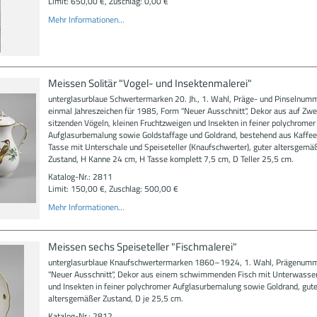
Limit: 650,00 €, Zuschlag: 0,00 €
Mehr Informationen...
Meissen Solitär "Vogel- und Insektenmalerei"
unterglasurblaue Schwertermarken 20. Jh., 1. Wahl, Präge- und Pinselnum
einmal Jahreszeichen für 1985, Form "Neuer Ausschnitt", Dekor aus auf Zwe
sitzenden Vögeln, kleinen Fruchtzweigen und Insekten in feiner polychromer
Aufglasurbemalung sowie Goldstaffage und Goldrand, bestehend aus Kaffe
Tasse mit Unterschale und Speiseteller (Knaufschwerter), guter altersgemä
Zustand, H Kanne 24 cm, H Tasse komplett 7,5 cm, D Teller 25,5 cm.
Katalog-Nr.: 2811
Limit: 150,00 €, Zuschlag: 500,00 €
Mehr Informationen...
Meissen sechs Speiseteller "Fischmalerei"
unterglasurblaue Knaufschwertermarken 1860–1924, 1. Wahl, Prägenumm
"Neuer Ausschnitt", Dekor aus einem schwimmenden Fisch mit Unterwasser
und Insekten in feiner polychromer Aufglasurbemalung sowie Goldrand, gute
altersgemäßer Zustand, D je 25,5 cm.
Katalog-Nr.: 2812