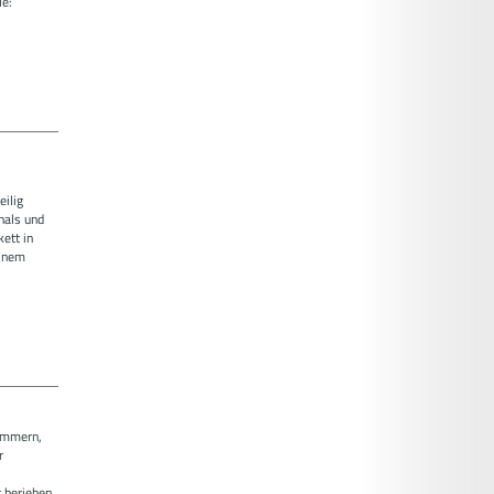
le:
.
ilig
hals und
ett in
einem
ummern,
r
 berieben,