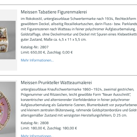
Meissen Tabatiere Figurenmalerei
im Rokokostil, unterglasurblaue Schwertermarke nach 1934, Rechteckform m
gewölbtem Deckel, allseitig Rocaillekartuschen, darin Fluss- bzw. Parkland
mit Figurenszenen nach Watteau in feiner polychromer Aufglasurbemalung,
Goldstaffage, ohne Deckelmontur und Deckel mit Spuren eines Klebeetikett
guter Zustand, Maße ca. 4,5 x 11 x 5,5 cm.
Katalog-Nr.: 2807
Limit: 650,00 €, Zuschlag: 0,00 €
Mehr Informationen...
Meissen Prunkteller Watteaumalerei
unterglasurblaue Knaufschwertermarke 1860–1924, zweimal gestrichen,
Prägenummer und Ritzzeichen, leicht gewölbte Form "Neuer Ausschnitt",
konzentrischer und alternierender Vierfelderdekor in feiner polychromer
Aufglasurbemalung als Galanterie-Szenen, Blumenbukett vor purpurfarben
und kleinem zentralen Blütenzweig, rahmende Goldspitzenbordüre und Goldr
altersgemäßer Zustand mit winzigsten Herstellungsfehlern, D 25 cm.
Katalog-Nr.: 2808
Limit: 180,00 €, Zuschlag: 180,00 €
Mehr Informationen...