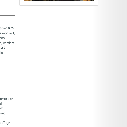
1860–1924,
 montiert,
hen
, verziert
 alt
le:
.
rtermarke
nd
ch
 und
taffage