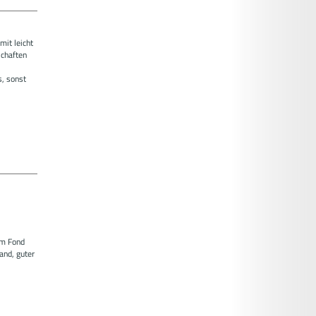
it leicht
schaften
s, sonst
em Fond
and, guter